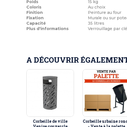
Poids
15 kg
Coloris
Au choix
Finition
Peinture au four
Fixation
Murale ou sur pote
Capacité
35 litres
Plus d'informations
Verrouillage par cl
A DÉCOUVRIR ÉGALEMENT 
Corbeille de ville
Corbeille urbaine ron
Venise couvercle
- Vente à la palette