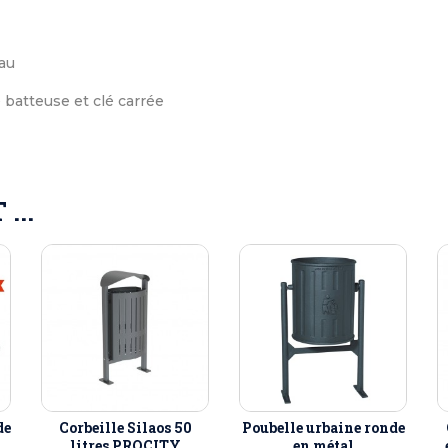
au
é batteuse et clé carrée
...
de
Corbeille Silaos 50
Poubelle urbaine ronde
litres PROCITY
en métal