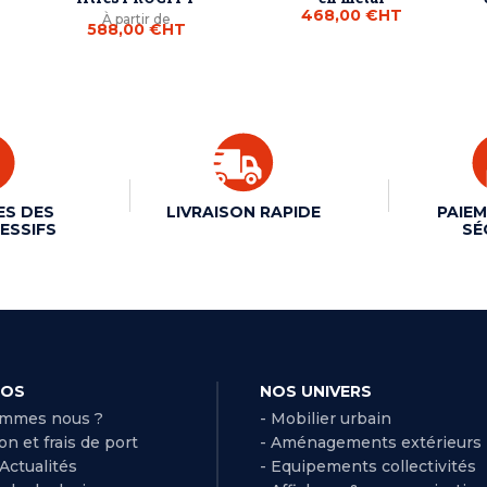
468,00 €
HT
À partir de
588,00 €
HT
ES DES
LIVRAISON RAPIDE
PAIEM
ESSIFS
SÉ
POS
NOS UNIVERS
ommes nous ?
- Mobilier urbain
son et frais de port
- Aménagements extérieurs
 Actualités
- Equipements collectivités