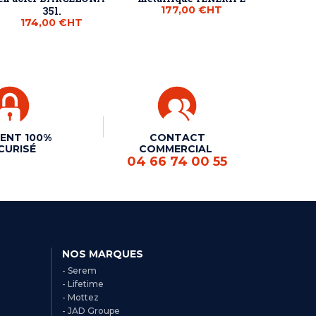
177,00 €
HT
35l.
174,00 €
HT
ENT 100%
CONTACT
CURISÉ
COMMERCIAL
04 66 74 00 55
NOS MARQUES
- Serem
- Lifetime
- Mottez
- JAD Groupe