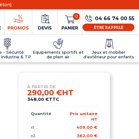
éton)
0
04 66 74 00 55
ÊTRE RAPPELÉ
E
PROMOS
DEVIS
PANIER
ie - Sécurité
Equipements sportifs et
Jeux et mobilier
 Industrie & TP
de plein air
d'extérieur pour enfants
NS
EAUX
R
E JEUX
ÉRIEUR
IFS
PANNEAU D'INFORMATION ÂGE
TABLES DE PING-PONG ET TEQBALL
D'UTILISATION
ier
e sécurité
Tables de ping pong en béton
À PARTIR DE
Tables de ping-pong en résine
290,00 €
HT
MOBILIER D'EXTÉRIEUR POUR ENFANTS
348,00 €
TTC
R
Quantité
Prix unitaire
u
HT
x1
409,00 €
x2
362,00 €