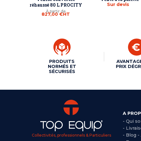
Sur devis
réhaussé 80 L PROCITY
À partir de
827,00 €
HT
PRODUITS
AVANTAG
NORMÉS ET
PRIX DÉGR
SÉCURISÉS
A PRO
- Qui s
- Livrai
- Blog -
Collectivités, professionnels & Particuliers