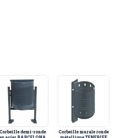
Corbeille demi-ronde
Corbeille murale ronde
en acier BARCELONA
métallique TENERIFE