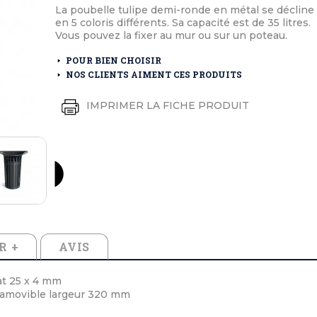
éton extérieurs
ributs
La poubelle tulipe demi-ronde en métal se décline
étal extérieurs
lle et médaille d'honneur
en 5 coloris différents. Sa capacité est de 35 litres.
rte fanion
Vous pouvez la fixer au mur ou sur un poteau.
et cérémonies
POUR BIEN CHOISIR
NOS CLIENTS AIMENT CES PRODUITS
IMPRIMER LA FICHE PRODUIT
R +
AVIS
at 25 x 4 mm
 amovible largeur 320 mm