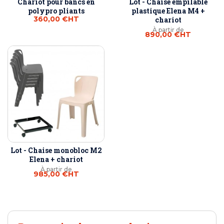
Chariot pour bancs en
Lot - Chaise empilable
polypro pliants
plastique Elena M4 +
360,00 €
HT
chariot
À partir de
890,00 €
HT
Lot - Chaise monobloc M2
Elena + chariot
À partir de
985,00 €
HT