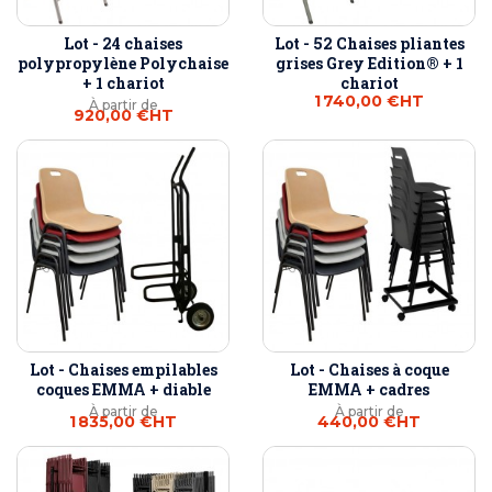
Lot - 24 chaises
Lot - 52 Chaises pliantes
polypropylène Polychaise
grises Grey Edition® + 1
+ 1 chariot
chariot
1 740,00 €
HT
À partir de
920,00 €
HT
Lot - Chaises empilables
Lot - Chaises à coque
coques EMMA + diable
EMMA + cadres
À partir de
À partir de
1 835,00 €
HT
440,00 €
HT