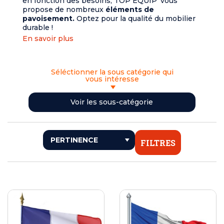
en fonction des besoins, TOP ÉQUIP’ vous
propose de nombreux
éléments de
pavoisement.
Optez pour la qualité du mobilier
durable !
En savoir plus
Séléctionner la sous catégorie qui
vous intéresse
<< RETOUR
Voir les sous-catégorie
DRAPEAUX
PAVILLONS
ORIFLAMMES
FILTRES
GUIRLANDES
MÂTS ET SUPPORTS