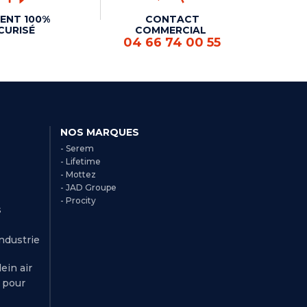
ENT 100%
CONTACT
CURISÉ
COMMERCIAL
04 66 74 00 55
NOS MARQUES
- Serem
- Lifetime
- Mottez
- JAD Groupe
- Procity
s
Industrie
ein air
r pour