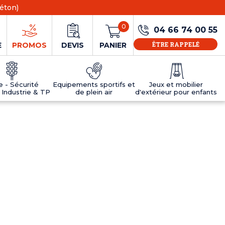
éton)
0
04 66 74 00 55
ÊTRE RAPPELÉ
E
PROMOS
DEVIS
PANIER
ie - Sécurité
Equipements sportifs et
Jeux et mobilier
 Industrie & TP
de plein air
d'extérieur pour enfants
NS
EAUX
R
E JEUX
ÉRIEUR
IFS
PANNEAU D'INFORMATION ÂGE
TABLES DE PING-PONG ET TEQBALL
D'UTILISATION
ier
e sécurité
Tables de ping pong en béton
Tables de ping-pong en résine
MOBILIER D'EXTÉRIEUR POUR ENFANTS
R
u