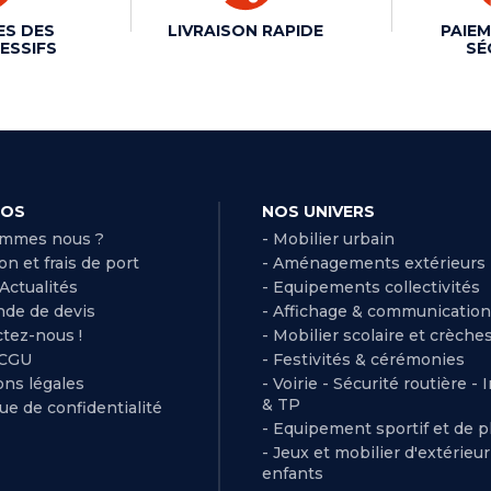
ES DES
LIVRAISON RAPIDE
PAIEM
ESSIFS
SÉ
POS
NOS UNIVERS
ommes nous ?
- Mobilier urbain
son et frais de port
- Aménagements extérieurs
 Actualités
- Equipements collectivités
de de devis
- Affichage & communication
ctez-nous !
- Mobilier scolaire et crèche
 CGU
- Festivités & cérémonies
ns légales
- Voirie - Sécurité routière - 
& TP
que de confidentialité
- Equipement sportif et de pl
- Jeux et mobilier d'extérieu
enfants