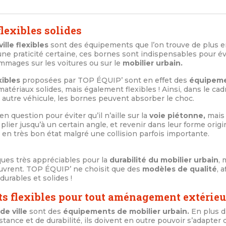
flexibles solides
lle flexibles
sont des équipements que l’on trouve de plus e
une praticité certaine, ces bornes sont indispensables pour év
mmages sur les voitures ou sur le
mobilier urbain.
xibles
proposées par TOP ÉQUIP’ sont en effet des
équipeme
matériaux solides, mais également flexibles ! Ainsi, dans le ca
 autre véhicule, les bornes peuvent absorber le choc.
en question pour éviter qu’il n’aille sur la
voie piétonne,
mais 
plier jusqu’à un certain angle, et revenir dans leur forme orig
t en très bon état malgré une collision parfois importante.
ques très appréciables pour la
durabilité du mobilier urbain
,
euvrent. TOP ÉQUIP’ ne choisit que des
modèles de qualité
, 
durables et solides !
ets flexibles pour tout aménagement extérieu
de ville
sont des
équipements de mobilier urbain.
En plus d
stance et de durabilité, ils doivent en outre pouvoir s’adapter