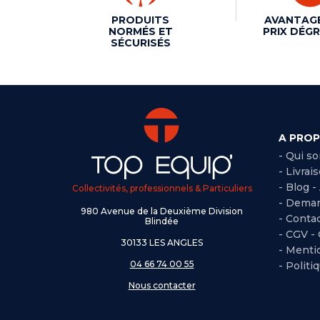
PRODUITS
AVANTAG
NORMÉS ET
PRIX DÉGR
SÉCURISÉS
A PRO
- Qui s
- Livrai
- Blog -
Collectivités, professionnels & Particuliers
- Deman
980 Avenue de la Deuxième Division
- Conta
Blindée
-
CGV -
30133 LES ANGLES
-
Mentio
04 66 74 00 55
-
Politi
Nous contacter