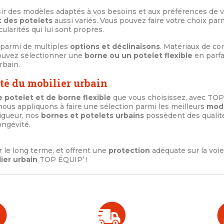
isir des modèles adaptés à vos besoins et aux préférences de
t des potelets
aussi variés. Vous pouvez faire votre choix p
larités qui lui sont propres.
 parmi de multiples
options et déclinaisons
. Matériaux de com
pouvez sélectionner une
borne ou un potelet flexible
en parfa
bain.
té du mobilier urbain
 potelet et de borne flexible
que vous choisissez, avec TOP 
s nous appliquons à faire une sélection parmi les meilleurs
mod
rigueur, nos
bornes et potelets urbains
possèdent des qualit
ongévité.
ur le long terme, et offrent une
protection
adéquate sur la voie
ier urbain
TOP ÉQUIP’ !