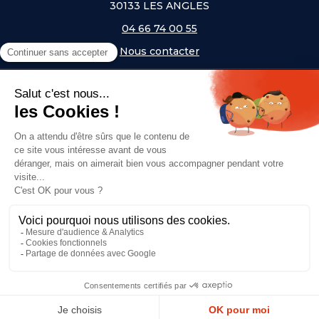
30133 LES ANGLES
04 66 74 00 55
Nous contacter
A PROPOS
NOS UNIVERS
NOS MARQUES
- Serem
- Lifetime
- Mottez
- JAD Groupe
- Procity
© Copyright 2026, Top Equip' - Réalisé par
Agence Off