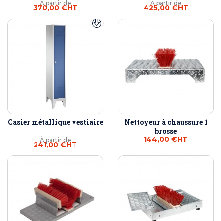
À partir de
À partir de
370,00 €
HT
425,00 €
HT
Casier métallique vestiaire
Nettoyeur à chaussure 1
brosse
144,00 €
HT
À partir de
241,00 €
HT