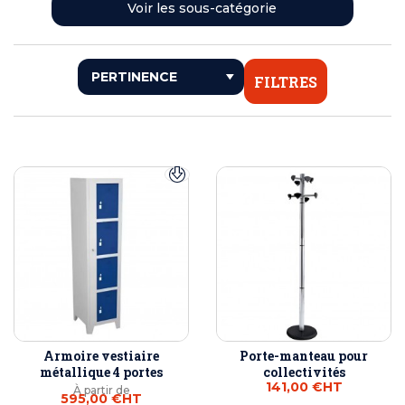
<< RETOUR
Voir les sous-catégorie
PORTE-MANTEAUX
ARMOIRES VESTIAIRES
FILTRES
Armoire vestiaire
Porte-manteau pour
métallique 4 portes
collectivités
141,00 €
HT
À partir de
595,00 €
HT