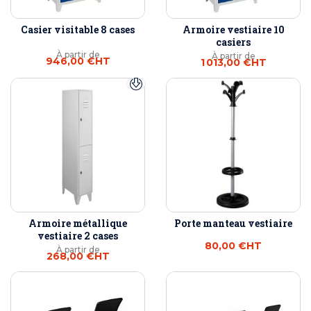
Casier visitable 8 cases
Armoire vestiaire 10
casiers
À partir de
À partir de
946,00 €
HT
1 013,00 €
HT
Armoire métallique
Porte manteau vestiaire
vestiaire 2 cases
80,00 €
HT
À partir de
268,00 €
HT