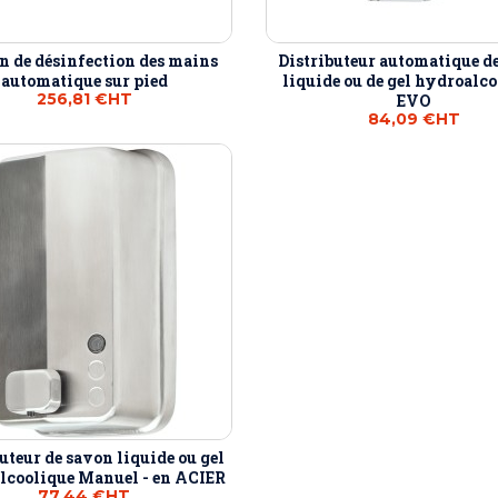
n de désinfection des mains
Distributeur automatique d
automatique sur pied
liquide ou de gel hydroalc
256,81 €
HT
EVO
84,09 €
HT
uteur de savon liquide ou gel
lcoolique Manuel - en ACIER
77,44 €
HT