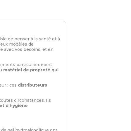
able de penser à la santé et à
breux modèles de
e avec vos besoins, et en
ements particulièrement
du
matériel de propreté qui
eur : ces
distributeurs
outes circonstances. Ils
et d’hygiène
t de gel hydroalcoolique ont