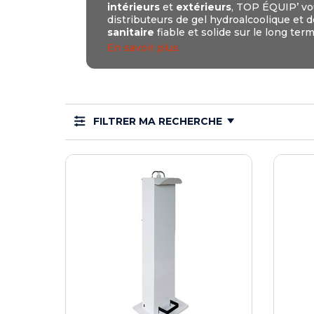
intérieurs
et
extérieurs
, TOP ÉQUIP’ v
Tables de pique-nique en béton
Cendriers en b
Echarpes et att
Tables de pique-nique en stratifié compact
Cendriers en m
Médailles de vi
distributeurs de gel hydroalcoolique et
Tables de pique-nique en plastique recyclé
Cocardes et po
sanitaire
fiable et solide sur le long term
Tables de pique-nique enfants
Inauguration 
En savoir plus
FILTRER MA RECHERCHE