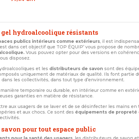
 gel hydroalcoolique résistants
aces publics intérieurs comme extérieurs
, il est indispens
 C’est dans cet objectif que TOP ÉQUIP’ vous propose de nom
alcoolique.
Vous pouvez opter pour des versions en cohérenc
ous disposez.
ydroalcooliques et les
distributeurs de savon
sont des équip
 composés uniquement de matériaux de qualité. Ils font partie 
é dans les collectivités, dans tout type d’environnement.
e manière temporaire ou durable, en intérieur comme en extéri
uses garanties en matière de résistance.
re aux usagers de se laver et de se désinfecter les mains en t
empéries et aux chocs. Ce sont des
équipements de propreté 
ectivités.
e savon pour tout espace public
nts pour la santé des usagers
, les distributeurs de savon e