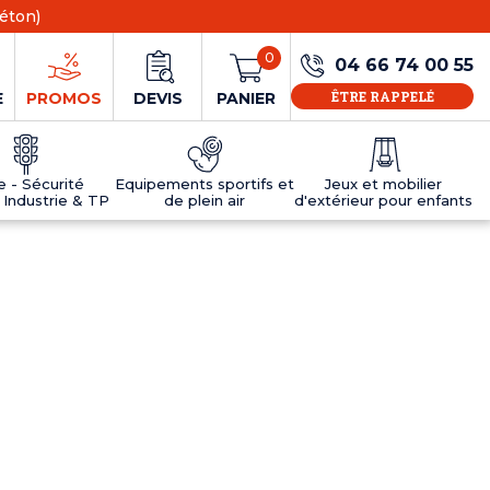
éton)
0
04 66 74 00 55
ÊTRE RAPPELÉ
E
PROMOS
DEVIS
PANIER
ie - Sécurité
Equipements sportifs et
Jeux et mobilier
 Industrie & TP
de plein air
d'extérieur pour enfants
NS
EAUX
R
E JEUX
ÉRIEUR
IFS
PANNEAU D'INFORMATION ÂGE
TABLES DE PING-PONG ET TEQBALL
D'UTILISATION
ier
e sécurité
Tables de ping pong en béton
Tables de ping-pong en résine
MOBILIER D'EXTÉRIEUR POUR ENFANTS
R
u