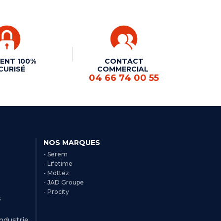
ENT 100%
CONTACT
CURISÉ
COMMERCIAL
04 66 74 00 55
NOS MARQUES
- Serem
- Lifetime
- Mottez
- JAD Groupe
- Procity
s
Industrie