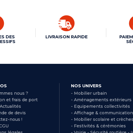
ES DES
LIVRAISON RAPIDE
PAIEM
ESSIFS
SÉ
POS
NOS UNIVERS
ommes nous ?
- Mobilier urbain
son et frais de port
- Aménagements extérieurs
 Actualités
- Equipements collectivités
de de devis
- Affichage & communication
ctez-nous !
- Mobilier scolaire et crèche
 CGU
- Festivités & cérémonies
ns légales
- Voirie - Sécurité routière - 