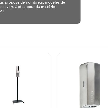
ous propose de nombreux modèles de
éton extérieurs
ributs
étal extérieurs
lle et médaille d'honneur
 de savon. Optez pour du
matériel
rte fanion
e !
et cérémonies