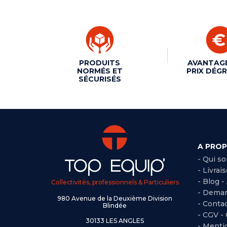
PRODUITS
AVANTAG
NORMÉS ET
PRIX DÉGR
SÉCURISÉS
A PRO
- Qui s
- Livrai
- Blog -
Collectivités, professionnels & Particuliers
- Deman
980 Avenue de la Deuxième Division
- Conta
Blindée
-
CGV -
30133 LES ANGLES
-
Mentio