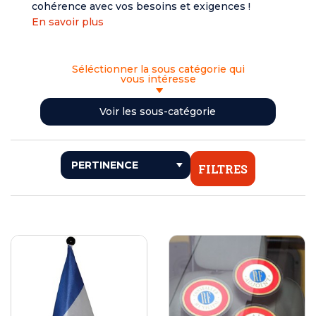
cohérence avec vos besoins et exigences !
En savoir plus
Séléctionner la sous catégorie qui
vous intéresse
<< RETOUR
Voir les sous-catégorie
ENSEMBLE RÉCEPTION ET ACCUEIL
DRAPEAUX DE MAIRIE, PROTOCOLE ET DE PRESTIGE
BUSTE DE MARIANNE
FILTRES
NAPPES, TAPIS ET DRAPEAUX DE TABLE
ECHARPES ET ATTRIBUTS
MÉDAILLES DE VILLE ET MÉDAILLE D'HONNEUR
COCARDES ET PORTE FANION
INAUGURATION ET CÉRÉMONIES