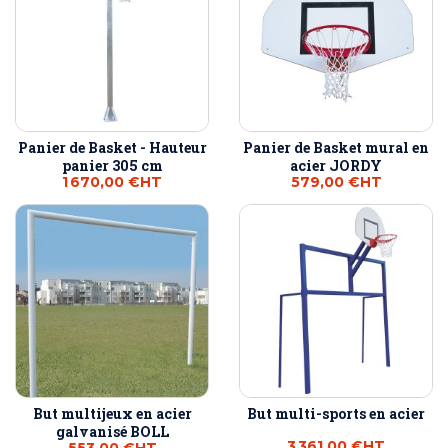
Panier de Basket - Hauteur
Panier de Basket mural en
panier 305 cm
acier JORDY
1 670,00 €
HT
579,00 €
HT
But multijeux en acier
But multi-sports en acier
galvanisé BOLL
3 361,00 €
HT