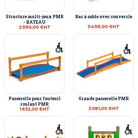
Structure multi-jeux PMR
Bac à sable avec couvercle
- BATEAU
3 499,00 €
HT
2 990,00 €
HT
Passerelle pour fauteuil
Grande passerelle PMR
roulant PMR
2 081,00 €
HT
1 632,00 €
HT