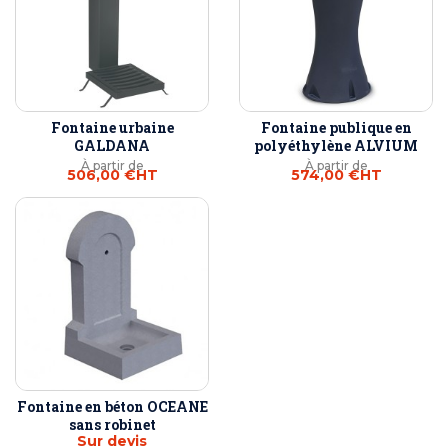
Fontaine urbaine
Fontaine publique en
GALDANA
polyéthylène ALVIUM
À partir de
À partir de
506,00 €
HT
574,00 €
HT
Fontaine en béton OCEANE
sans robinet
Sur devis