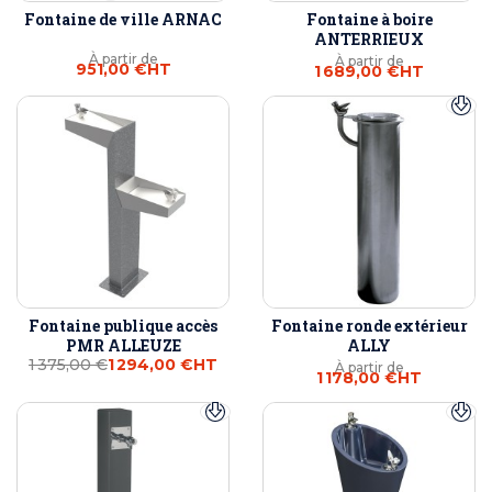
Fontaine de ville ARNAC
Fontaine à boire
ANTERRIEUX
À partir de
À partir de
951,00 €
HT
1 689,00 €
HT
Fontaine publique accès
Fontaine ronde extérieur
PMR ALLEUZE
ALLY
1 375,00 €
1 294,00 €
HT
À partir de
1 178,00 €
HT