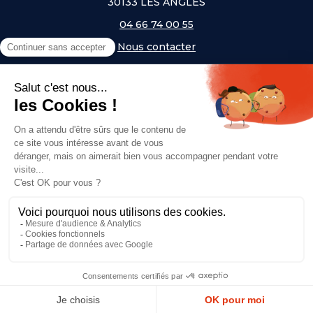
30133 LES ANGLES
04 66 74 00 55
Nous contacter
A PROPOS
NOS UNIVERS
NOS MARQUES
- Serem
- Lifetime
- Mottez
- JAD Groupe
- Procity
© Copyright 2026, Top Equip' - Réalisé par
Agence Off