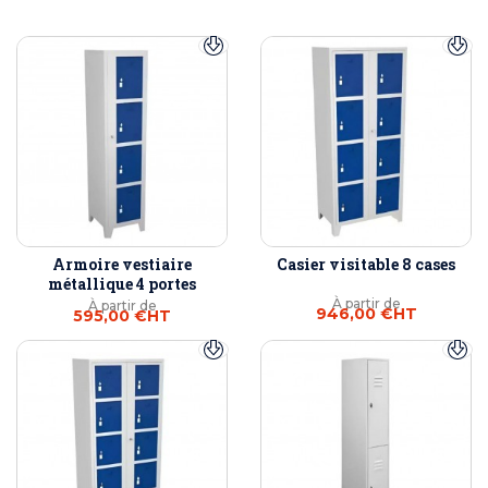
Armoire vestiaire
Casier visitable 8 cases
métallique 4 portes
À partir de
À partir de
946,00 €
HT
595,00 €
HT