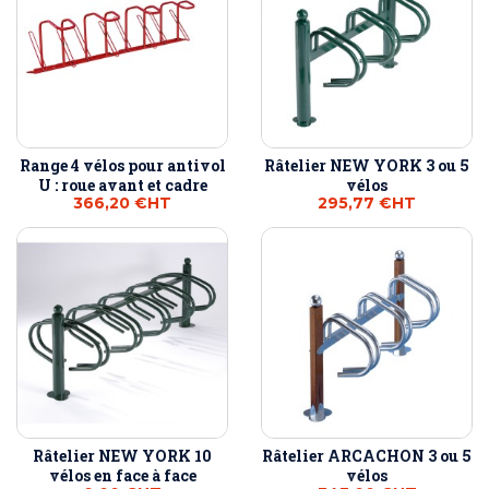
Range 4 vélos pour antivol
Râtelier NEW YORK 3 ou 5
U : roue avant et cadre
vélos
366,20 €
HT
295,77 €
HT
Râtelier NEW YORK 10
Râtelier ARCACHON 3 ou 5
vélos en face à face
vélos