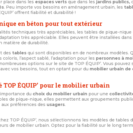
ur place dans les
espaces verts
que dans les
jardins publics,
o
és
. Peu importe vos besoins en aménagement urbain, les
tabl
P’ offrent fiabilité et durabilité !
nique en béton pour tout extérieur
lités techniques très appréciables, les tables de pique-nique
daptation très appréciable. Elles peuvent être installées dan
n matière de durabilité.
nt des
tables
qui sont disponibles en de nombreux modèles. Qu
coloris, l’aspect sablé, l’adaptation pour les
personnes à mob
 nombreuses options sur le site de TOP ÉQUIP’. Vous pouvez 
avec vos besoins, tout en optant pour du
mobilier urbain de 
té TOP ÉQUIP’ pour le mobilier urbain
’importance du
choix du mobilier urbain
pour une
collectivit
bles de pique-nique, elles permettent aux groupements public
e aux préférences des
usagers
.
 chez TOP ÉQUIP’, nous sélectionnons les modèles de tables 
eurs de mobilier urbain. Optez pour la fiabilité sur le long te