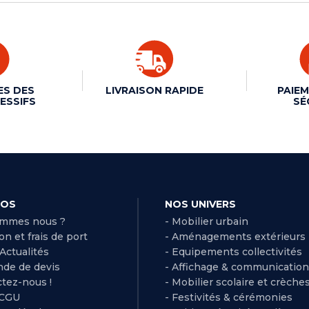
ES DES
LIVRAISON RAPIDE
PAIEM
ESSIFS
SÉ
POS
NOS UNIVERS
ommes nous ?
- Mobilier urbain
son et frais de port
- Aménagements extérieurs
 Actualités
- Equipements collectivités
de de devis
- Affichage & communication
ctez-nous !
- Mobilier scolaire et crèche
 CGU
- Festivités & cérémonies