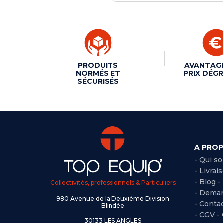
PRODUITS
AVANTAG
NORMÉS ET
PRIX DÉGR
SÉCURISÉS
A PRO
- Qui s
- Livrai
- Blog -
Collectivités, professionnels & Particuliers
- Deman
980 Avenue de la Deuxième Division
- Conta
Blindée
-
CGV -
30133 LES ANGLES