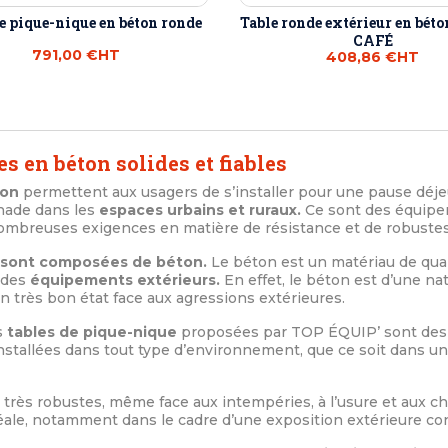
e pique-nique en béton ronde
Table ronde extérieur en bét
CAFÉ
791,00 €
HT
408,86 €
HT
es en béton solides et fiables
ton
permettent aux usagers de s’installer pour une pause dé
nade dans les
espaces urbains et ruraux.
Ce sont des équipem
nombreuses exigences en matière de résistance et de robuste
 sont composées de béton.
Le béton est un matériau de quali
 des
équipements extérieurs.
En effet, le béton est d’une na
en très bon état face aux agressions extérieures.
s
tables de pique-nique
proposées par TOP ÉQUIP’ sont des 
installées dans tout type d’environnement, que ce soit dans u
très robustes, même face aux intempéries, à l’usure et aux c
déale, notamment dans le cadre d’une exposition extérieure co