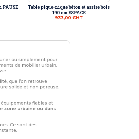
on PAUSE
Table pique-nique béton et assise bois
190 cm ESPACE
933,00 €
HT
jeuner ou simplement pour
ents de mobilier urbain,
sse.
té, que l’on retrouve
ture solide et non poreuse,
équipements fiables et
ne
zone urbaine ou dans
hocs. Ce sont des
nstante.