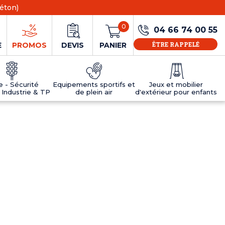
éton)
0
04 66 74 00 55
ÊTRE RAPPELÉ
E
PROMOS
DEVIS
PANIER
ie - Sécurité
Equipements sportifs et
Jeux et mobilier
 Industrie & TP
de plein air
d'extérieur pour enfants
NS
EAUX
R
E JEUX
ÉRIEUR
IFS
PANNEAU D'INFORMATION ÂGE
TABLES DE PING-PONG ET TEQBALL
D'UTILISATION
ier
e sécurité
Tables de ping pong en béton
Tables de ping-pong en résine
MOBILIER D'EXTÉRIEUR POUR ENFANTS
R
u