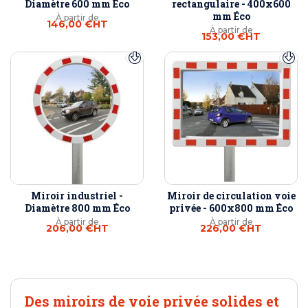
Diamètre 600 mm Éco
rectangulaire - 400x600
mm Éco
À partir de
146,00 €
HT
À partir de
153,00 €
HT
Miroir industriel -
Miroir de circulation voie
Diamètre 800 mm Éco
privée - 600x800 mm Éco
À partir de
À partir de
206,00 €
HT
226,00 €
HT
Des miroirs de voie privée solides et