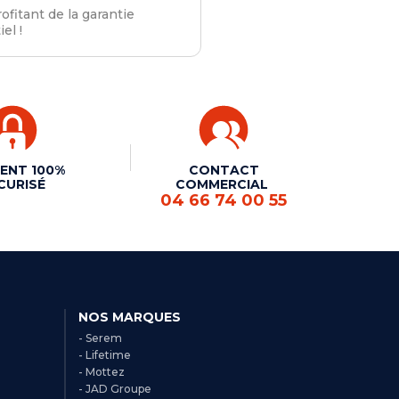
rofitant de la garantie
el !
ENT 100%
CONTACT
CURISÉ
COMMERCIAL
04 66 74 00 55
NOS MARQUES
- Serem
- Lifetime
- Mottez
- JAD Groupe