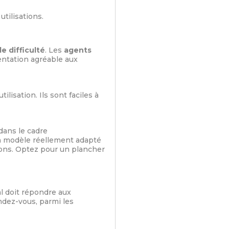
utilisations.
de difficulté
. Les
agents
sentation agréable aux
ilisation. Ils sont faciles à
dans le cadre
un modèle réellement adapté
sons. Optez pour un plancher
l doit répondre aux
endez-vous, parmi les