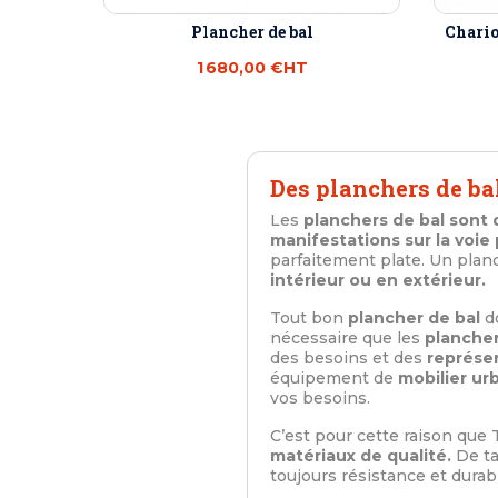
Plancher de bal
Chario
1 680,00 €
HT
Des planchers de bal
Les
planchers de bal son
manifestations sur la voie
parfaitement plate. Un pla
intérieur ou en extérieur.
Tout bon
plancher de bal
do
nécessaire que les
planche
des besoins et des
représe
équipement de
mobilier urb
vos besoins.
C’est pour cette raison que
matériaux de qualité.
De ta
toujours résistance et durabi