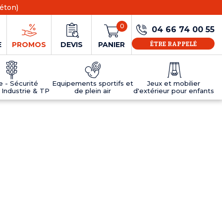
éton)
0
04 66 74 00 55
ÊTRE RAPPELÉ
E
PROMOS
DEVIS
PANIER
ie - Sécurité
Equipements sportifs et
Jeux et mobilier
 Industrie & TP
de plein air
d'extérieur pour enfants
NS
EAUX
R
E JEUX
ÉRIEUR
IFS
PANNEAU D'INFORMATION ÂGE
TABLES DE PING-PONG ET TEQBALL
D'UTILISATION
ier
e sécurité
Tables de ping pong en béton
Tables de ping-pong en résine
MOBILIER D'EXTÉRIEUR POUR ENFANTS
R
u