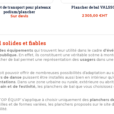
t de transport pour plateaux
Plancher de bal VALS
podium/plancher
2 305,00 €
HT
Sur devis
 solides et fiables
t des équipements
qui trouvent leur utilité dans le cadre
d’év
 publique.
En effet, ils constituent une véritable scène à mont
ncher de bal permet une représentation des
usagers
dans une c
it pouvoir offrir de nombreuses possibilités d’adaptation au sei
rs de danse
puissent être installés aussi bien en intérieur qu
ntations
. Dans une zone urbaine ou rurale, extérieure ou ab
ain et de festivité,
les planchers de bal que vous choisissez 
 TOP ÉQUIP’ s’applique à choisir uniquement des
planchers de
illes et de formes variées, les planchers proposés sur le site
lité.