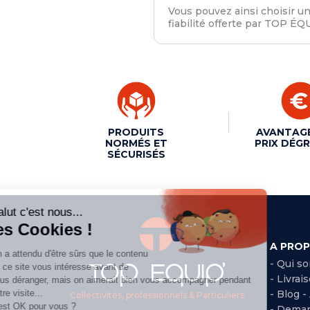
Vous pouvez ainsi choisir u
fiabilité offerte par TOP ÉQ
PRODUITS
AVANTAG
NORMÉS ET
PRIX DÉGR
SÉCURISÉS
A PRO
- Qui s
- Livrai
- Blog -
Collectivités, professionnels & Particuliers
- Deman