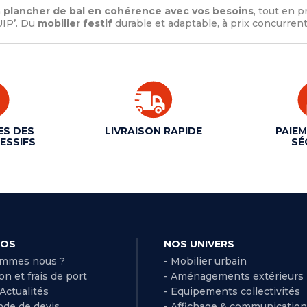
n
plancher de bal en cohérence avec vos besoins
, tout en p
UIP’. Du
mobilier festif
durable et adaptable, à prix concurrenti
ES DES
LIVRAISON RAPIDE
PAIEM
ESSIFS
SÉ
POS
NOS UNIVERS
ommes nous ?
- Mobilier urbain
son et frais de port
- Aménagements extérieurs
 Actualités
- Equipements collectivités
de de devis
- Affichage & communication