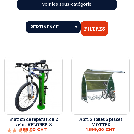
<< RETOUR
Voir les sous-catégorie
ABRIS VÉLOS ET MOTOS
SUPPORTS 2 ROUES
RÂTELIERS À VÉLOS
FILTRES
STATIONS SERVICES POUR VÉLOS
Station de réparation 2
Abri 2 roues 6 places
vélos VELOREP'®
MOTTEZ
585,00 €
HT
1 599,00 €
HT