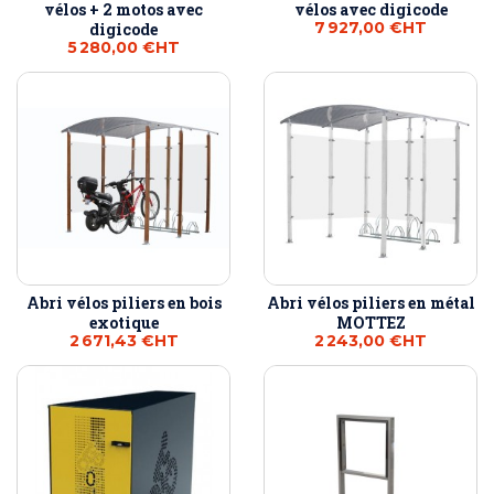
vélos + 2 motos avec
vélos avec digicode
7 927,00 €
HT
digicode
5 280,00 €
HT
Abri vélos piliers en bois
Abri vélos piliers en métal
exotique
MOTTEZ
2 671,43 €
HT
2 243,00 €
HT