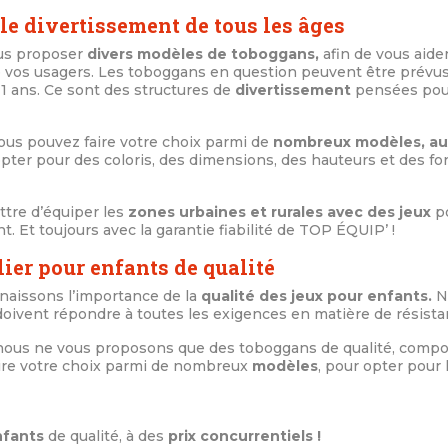
le divertissement de tous les âges
ous proposer
divers modèles de toboggans,
afin de vous aider
 vos usagers. Les toboggans en question peuvent être prévus
u 11 ans. Ce sont des structures de
divertissement
pensées pour
vous pouvez faire votre choix parmi de
nombreux modèles, aux
pter pour des coloris, des dimensions, des hauteurs et des fo
ttre d’équiper les
zones urbaines et rurales avec des jeux
p
. Et toujours avec la garantie fiabilité de TOP ÉQUIP’ !
ier pour enfants de qualité
aissons l’importance de la
qualité des jeux pour enfants.
N
ivent répondre à toutes les exigences en matière de résistanc
 nous ne vous proposons que des toboggans de qualité, compo
faire votre choix parmi de nombreux
modèles
, pour opter pour
nfants
de qualité, à des
prix concurrentiels !