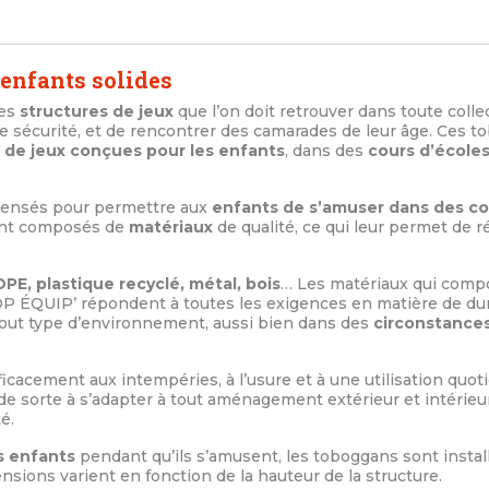
enfants solides
des
structures de jeux
que l’on doit retrouver dans toute colle
e sécurité, et de rencontrer des camarades de leur âge. Ces 
s de jeux conçues pour les enfants
, dans des
cours d’écoles
ensés pour permettre aux
enfants de s’amuser dans des co
ment composés de
matériaux
de qualité, ce qui leur permet de r
E, plastique recyclé, métal, bois
… Les matériaux qui comp
OP ÉQUIP’ répondent à toutes les exigences en matière de durab
 tout type d’environnement, aussi bien dans des
circonstances
ficacement aux intempéries, à l’usure et à une utilisation quot
 de sorte à s’adapter à tout aménagement extérieur et intérieu
é.
s enfants
pendant qu’ils s’amusent, les toboggans sont instal
sions varient en fonction de la hauteur de la structure.