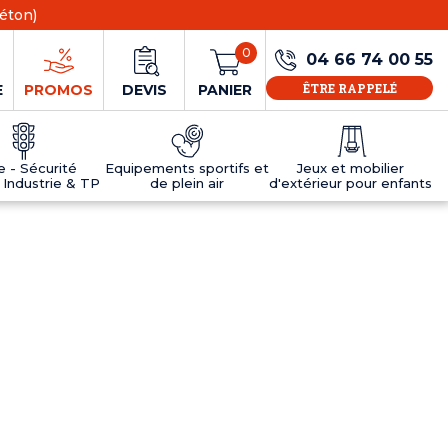
éton)
0
04 66 74 00 55
ÊTRE RAPPELÉ
E
PROMOS
DEVIS
PANIER
ie - Sécurité
Equipements sportifs et
Jeux et mobilier
 Industrie & TP
de plein air
d'extérieur pour enfants
NS
EAUX
R
E JEUX
ÉRIEUR
IFS
PANNEAU D'INFORMATION ÂGE
TABLES DE PING-PONG ET TEQBALL
D'UTILISATION
ier
e sécurité
Tables de ping pong en béton
Tables de ping-pong en résine
MOBILIER D'EXTÉRIEUR POUR ENFANTS
R
u