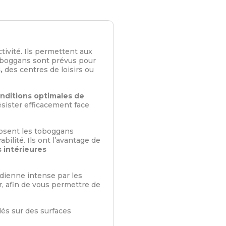
ctivité. Ils permettent aux
toboggans sont prévus pour
,
des centres de loisirs ou
nditions optimales de
ésister efficacement face
osent les toboggans
ilité. Ils ont l’avantage de
 intérieures
idienne intense par les
r, afin de vous permettre de
lés sur des surfaces