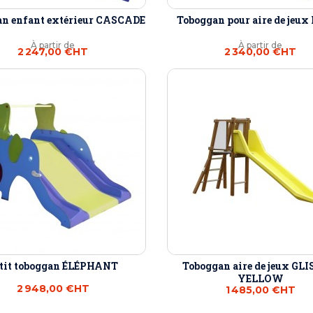
n enfant extérieur CASCADE
Toboggan pour aire de jeux
À partir de
À partir de
2 247,00 €
HT
2 340,00 €
HT
tit toboggan ÉLÉPHANT
Toboggan aire de jeux GLI
YELLOW
2 948,00 €
HT
1 485,00 €
HT