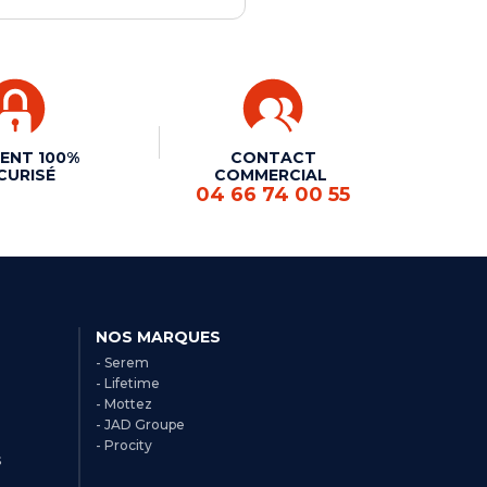
ENT 100%
CONTACT
CURISÉ
COMMERCIAL
04 66 74 00 55
NOS MARQUES
- Serem
- Lifetime
- Mottez
- JAD Groupe
- Procity
s