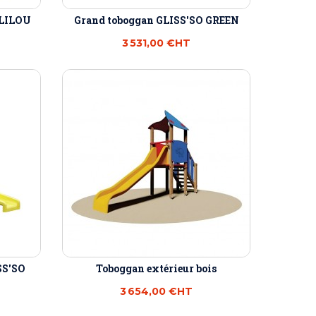
 LILOU
Grand toboggan GLISS'SO GREEN
3 531,00 €
HT
SS'SO
Toboggan extérieur bois
3 654,00 €
HT