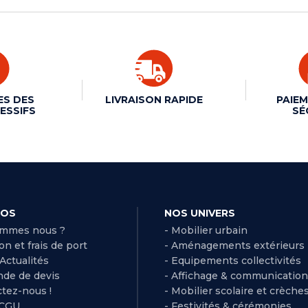
ES DES
LIVRAISON RAPIDE
PAIEM
ESSIFS
SÉ
POS
NOS UNIVERS
ommes nous ?
- Mobilier urbain
son et frais de port
- Aménagements extérieurs
 Actualités
- Equipements collectivités
de de devis
- Affichage & communication
ctez-nous !
- Mobilier scolaire et crèche
 CGU
- Festivités & cérémonies