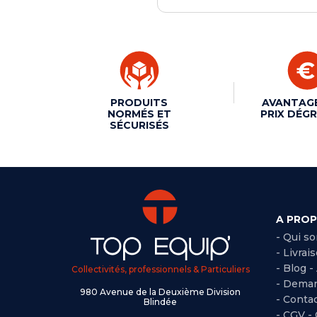
PRODUITS
AVANTAG
NORMÉS ET
PRIX DÉGR
SÉCURISÉS
A PRO
- Qui s
- Livrai
- Blog -
Collectivités, professionnels & Particuliers
- Deman
980 Avenue de la Deuxième Division
- Conta
Blindée
-
CGV -