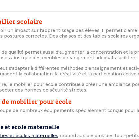
ilier scolaire
oir un impact sur l'apprentissage des élèves. Il permet d'améli
s postures correctes. Des chaises et des tables scolaires er
e
de qualité permet aussi d'augmenter la concentration et la pr
osés ainsi que des meubles de rangement adéquats facilitent l
eut s'adapter à différentes méthodes d'enseignement et activ
agent la collaboration, la créativité et la participation activ
aire, le mobilier pour école contribue à créer une ambiance pos
specter des normes de sécurité strictes.
 de mobilier pour école
oupe de nombreux équipements spécialement conçus pour les
e et école maternelle
ches et écoles maternelles
répond aux besoins des tout-petits. 