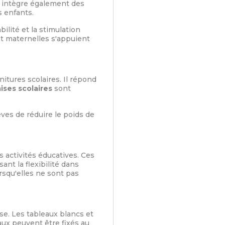
le intègre également des
s enfants.
bilité et la stimulation
et maternelles s'appuient
itures scolaires. Il répond
aises scolaires
sont
ves de réduire le poids de
 activités éducatives. Ces
ant la flexibilité dans
lorsqu'elles ne sont pas
se. Les tableaux blancs et
aux peuvent être fixés au