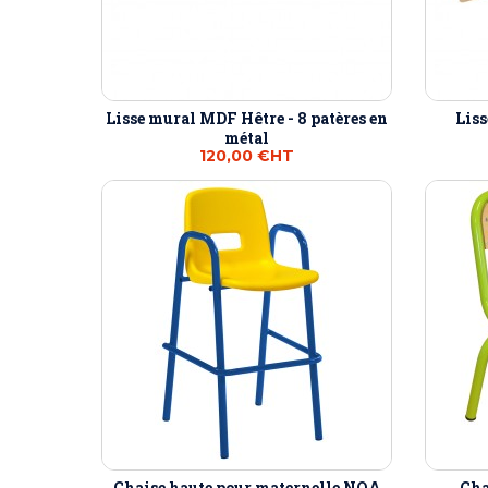
Lisse mural MDF Hêtre - 8 patères en
Liss
métal
120,00 €
HT
Chaise haute pour maternelle NOA
Cha