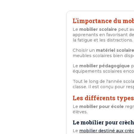
L'importance du mob
Le
mobilier scolaire
peut av
apprenants en favorisant de
la fatigue et les distractions.
Choisir un
matériel scolair
meubles scolaires bien disp
Le
mobilier pédagogique
p
équipements scolaires encour
Tout le long de l'année scol
classe. Il est conçu pour re
Les différents types
Le
mobilier pour école
regr
élèves.
Le mobilier pour crèch
Le
mobilier destiné aux crè