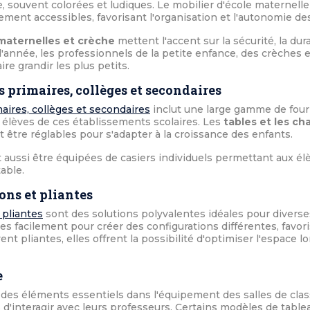
le, souvent colorées et ludiques. Le mobilier d'école maternel
ment accessibles, favorisant l'organisation et l'autonomie de
maternelles et crèche
mettent l'accent sur la sécurité, la dura
 l'année, les professionnels de la petite enfance, des crèches 
re grandir les plus petits.
s primaires, collèges et secondaires
aires, collèges et secondaires
inclut une large gamme de fourn
 élèves de ces établissements scolaires. Les
tables et les ch
être réglables pour s'adapter à la croissance des enfants.
 aussi être équipées de casiers individuels permettant aux élè
table.
ons et pliantes
 pliantes
sont des solutions polyvalentes idéales pour diverses
s facilement pour créer des configurations différentes, favoris
vent pliantes, elles offrent la possibilité d'optimiser l'espace 
e
des éléments essentiels dans l'équipement des salles de clas
d'interagir avec leurs professeurs. Certains modèles de table