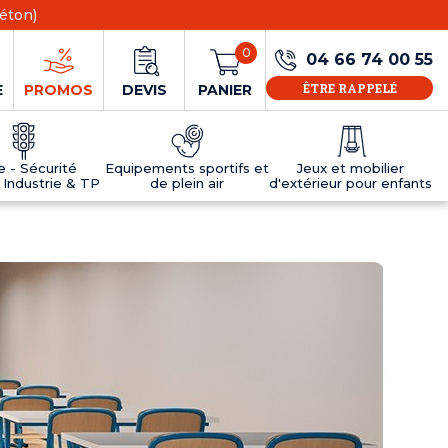
éton)
0
04 66 74 00 55
ÊTRE RAPPELÉ
E
PROMOS
DEVIS
PANIER
ie - Sécurité
Equipements sportifs et
Jeux et mobilier
 Industrie & TP
de plein air
d'extérieur pour enfants
NS
EAUX
R
E JEUX
ÉRIEUR
IFS
PANNEAU D'INFORMATION ÂGE
TABLES DE PING-PONG ET TEQBALL
D'UTILISATION
ier
e sécurité
Tables de ping pong en béton
Tables de ping-pong en résine
MOBILIER D'EXTÉRIEUR POUR ENFANTS
R
u