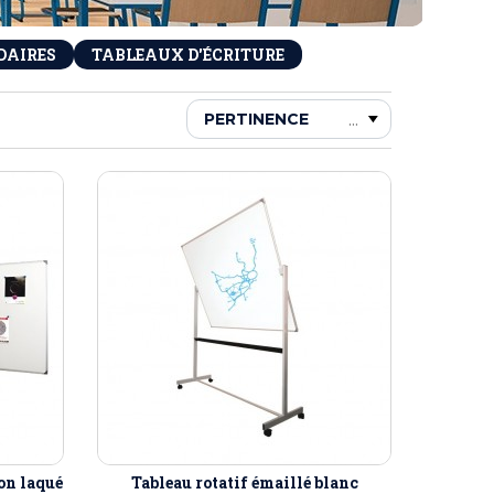
DAIRES
TABLEAUX D'ÉCRITURE
on laqué
Tableau rotatif émaillé blanc