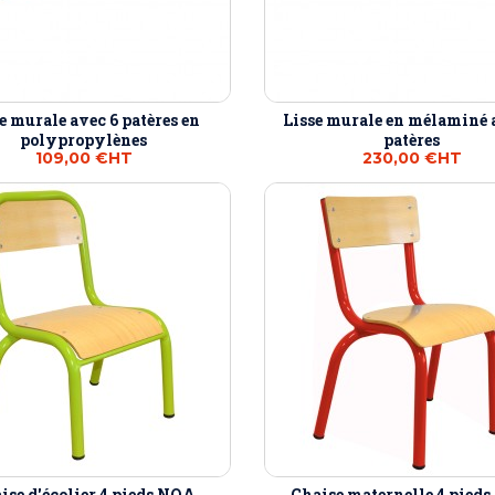
e murale avec 6 patères en
Lisse murale en mélaminé 
polypropylènes
patères
109,00 €
HT
230,00 €
HT
ise d'écolier 4 pieds NOA
Chaise maternelle 4 pied