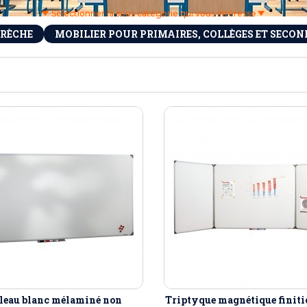
éton extérieurs
ributs
Séléctionner la sous catégorie qui vous intéresse
étal extérieurs
lle et médaille d'honneur
rte fanion
CRÈCHE
MOBILIER POUR PRIMAIRES, COLLÈGES ET SECON
et cérémonies
leau blanc mélaminé non
Triptyque magnétique finiti