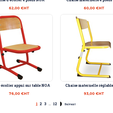
62,00 €
HT
60,00 €
HT
 écolier appui sur table NOA
Chaise maternelle réglab
76,00 €
HT
93,00 €
HT
1
2
3
…
12
Suivant