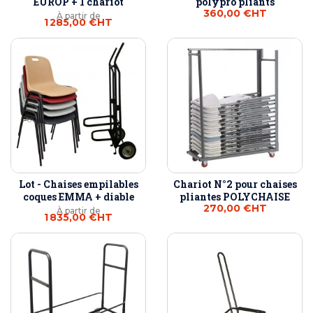
EUROP + 1 chariot
polypro pliants
360,00 €
HT
À partir de
1 285,00 €
HT
Lot - Chaises empilables
Chariot N°2 pour chaises
coques EMMA + diable
pliantes POLYCHAISE
270,00 €
HT
À partir de
1 835,00 €
HT