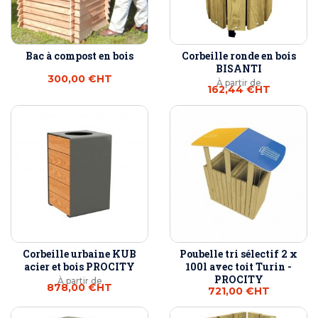
Bac à compost en bois
Corbeille ronde en bois
BISANTI
300,00 €
HT
À partir de
162,44 €
HT
Corbeille urbaine KUB
Poubelle tri sélectif 2 x
acier et bois PROCITY
100l avec toit Turin -
PROCITY
À partir de
878,00 €
HT
721,00 €
HT