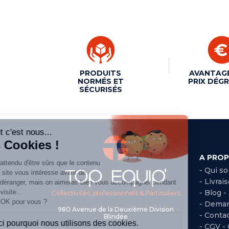
PRODUITS
AVANTAG
NORMÉS ET
PRIX DÉGR
SÉCURISÉS
A PRO
- Qui s
- Livrai
- Blog -
Collectivités, professionnels & Particuliers
- Deman
980 Avenue de la Deuxième Division
- Conta
Blindée
-
CGV -