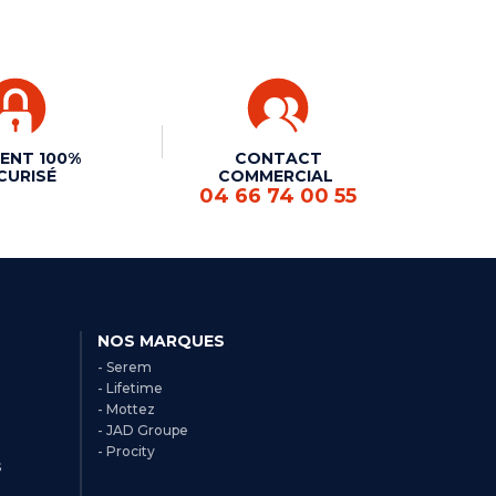
ENT 100%
CONTACT
CURISÉ
COMMERCIAL
04 66 74 00 55
NOS MARQUES
- Serem
- Lifetime
- Mottez
- JAD Groupe
- Procity
s