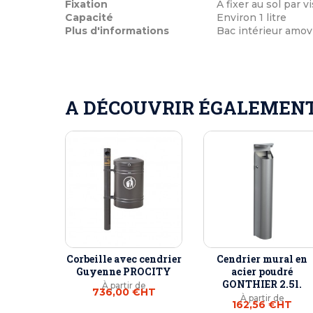
Fixation
À fixer au sol par v
Capacité
Environ 1 litre
Plus d'informations
Bac intérieur amovi
A DÉCOUVRIR ÉGALEMENT 
Corbeille avec cendrier
Cendrier mural en
Guyenne PROCITY
acier poudré
GONTHIER 2.5l.
À partir de
736,00 €
HT
À partir de
162,56 €
HT