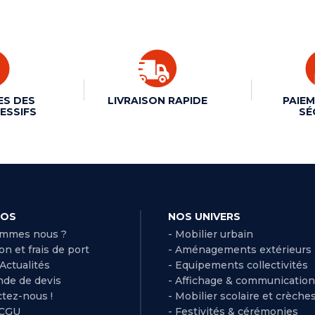
ES DES
LIVRAISON RAPIDE
PAIEM
ESSIFS
SÉ
POS
NOS UNIVERS
ommes nous ?
- Mobilier urbain
son et frais de port
- Aménagements extérieurs
 Actualités
- Equipements collectivités
de de devis
- Affichage & communication
ctez-nous !
- Mobilier scolaire et crèche
 CGU
- Festivités & cérémonies