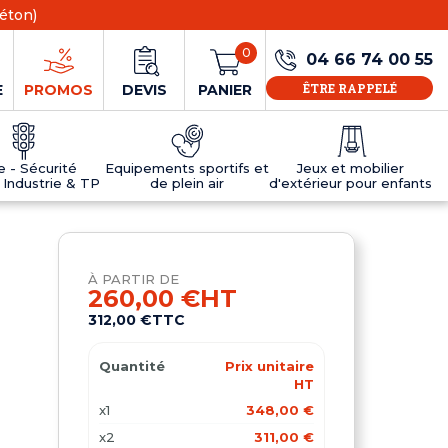
éton)
0
04 66 74 00 55
ÊTRE RAPPELÉ
E
PROMOS
DEVIS
PANIER
ie - Sécurité
Equipements sportifs et
Jeux et mobilier
 Industrie & TP
de plein air
d'extérieur pour enfants
NS
EAUX
R
E JEUX
ÉRIEUR
IFS
PANNEAU D'INFORMATION ÂGE
TABLES DE PING-PONG ET TEQBALL
D'UTILISATION
ier
e sécurité
Tables de ping pong en béton
À PARTIR DE
Tables de ping-pong en résine
260,00 €
HT
MOBILIER D'EXTÉRIEUR POUR ENFANTS
312,00 €
TTC
R
Quantité
Prix unitaire
u
HT
x1
348,00 €
x2
311,00 €