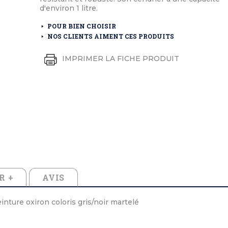
éton extérieurs
ributs
d'environ 1 litre.
étal extérieurs
lle et médaille d'honneur
rte fanion
POUR BIEN CHOISIR
et cérémonies
NOS CLIENTS AIMENT CES PRODUITS
IMPRIMER LA FICHE PRODUIT
R +
AVIS
einture oxiron coloris gris/noir martelé