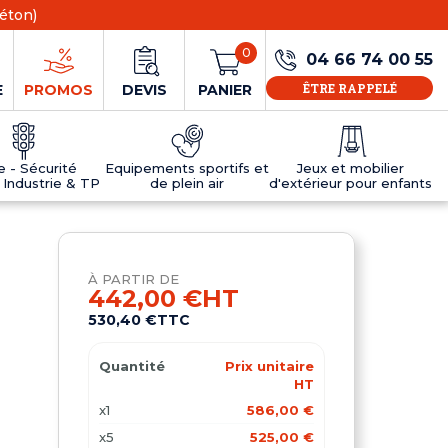
éton)
0
04 66 74 00 55
ÊTRE RAPPELÉ
E
PROMOS
DEVIS
PANIER
ie - Sécurité
Equipements sportifs et
Jeux et mobilier
 Industrie & TP
de plein air
d'extérieur pour enfants
NS
EAUX
R
E JEUX
ÉRIEUR
IFS
PANNEAU D'INFORMATION ÂGE
TABLES DE PING-PONG ET TEQBALL
D'UTILISATION
ier
e sécurité
Tables de ping pong en béton
À PARTIR DE
Tables de ping-pong en résine
442,00 €
HT
MOBILIER D'EXTÉRIEUR POUR ENFANTS
530,40 €
TTC
R
Quantité
Prix unitaire
u
HT
x1
586,00 €
x5
525,00 €