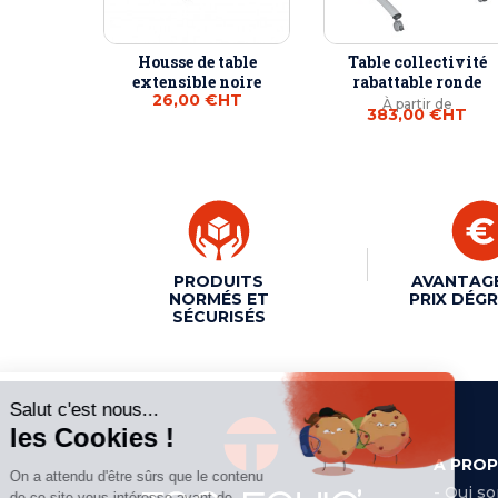
Housse de table
Table collectivité
extensible noire
rabattable ronde
26,00 €
HT
À partir de
383,00 €
HT
PRODUITS
AVANTAG
NORMÉS ET
PRIX DÉGR
SÉCURISÉS
A PRO
- Qui s