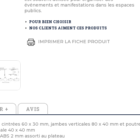
éton extérieurs
ributs
événements et manifestations dans les espaces
étal extérieurs
lle et médaille d'honneur
publics.
rte fanion
et cérémonies
POUR BIEN CHOISIR
NOS CLIENTS AIMENT CES PRODUITS
IMPRIMER LA FICHE PRODUIT
R +
AVIS
 cintrées 60 x 30 mm, jambes verticales 80 x 40 mm et poutr
tale 40 x 40 mm
ABS 2 mm assorti au plateau