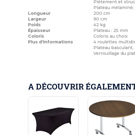
Piètement et struc
Plateau mélaminé, 
Longueur
200 cm
Largeur
90 cm
Poids
42 kg
Épaisseur
Plateau : 25 mm
Coloris
Coloris au choix
Plus d'informations
4 roulettes multid
Plateau basculant, 
Verrouillage du pla
A DÉCOUVRIR ÉGALEMENT 