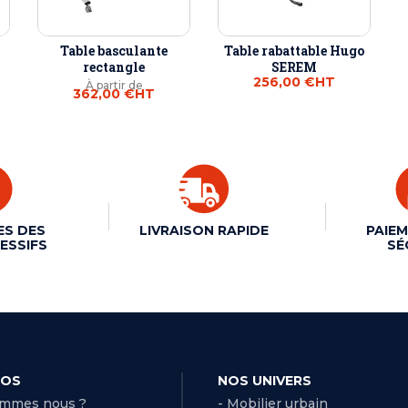
Table basculante
Table rabattable Hugo
rectangle
SEREM
256,00 €
HT
À partir de
362,00 €
HT
ES DES
LIVRAISON RAPIDE
PAIEM
ESSIFS
SÉ
POS
NOS UNIVERS
ommes nous ?
- Mobilier urbain