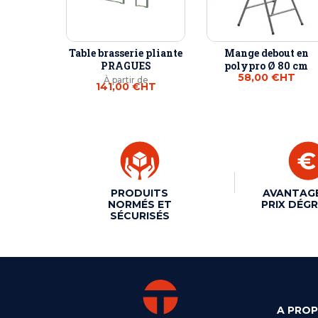
Table brasserie pliante
Mange debout en
PRAGUES
polypro Ø 80 cm
58,00 €
HT
À partir de
141,00 €
HT
PRODUITS
AVANTAG
NORMÉS ET
PRIX DÉGR
SÉCURISÉS
A PRO