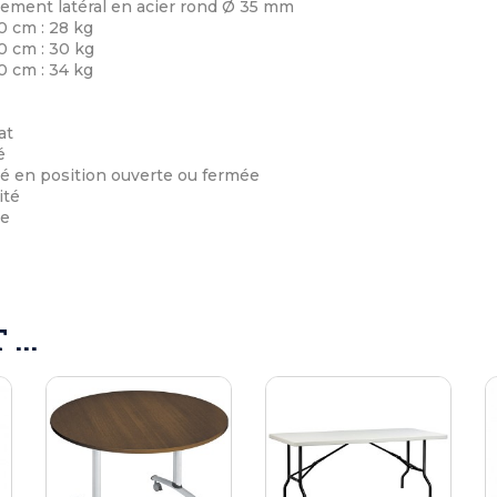
ement latéral en acier rond Ø 35 mm
0 cm : 28 kg
0 cm : 30 kg
0 cm : 34 kg
at
é
té en position ouverte ou fermée
ité
le
...