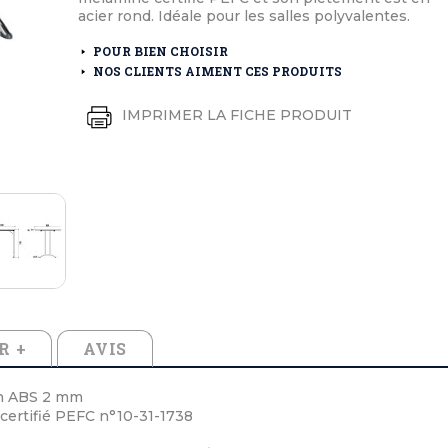
éton extérieurs
ributs
acier rond. Idéale pour les salles polyvalentes.
étal extérieurs
lle et médaille d'honneur
rte fanion
POUR BIEN CHOISIR
et cérémonies
NOS CLIENTS AIMENT CES PRODUITS
IMPRIMER LA FICHE PRODUIT
R +
AVIS
en ABS 2 mm
certifié PEFC n°10-31-1738