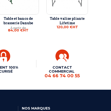
Table et bancs de
Table valise pliante
brasserie Danube
Lifetime
120,00 €
HT
À partir de
84,00 €
HT
ENT 100%
CONTACT
CURISÉ
COMMERCIAL
04 66 74 00 55
NOS MARQUES