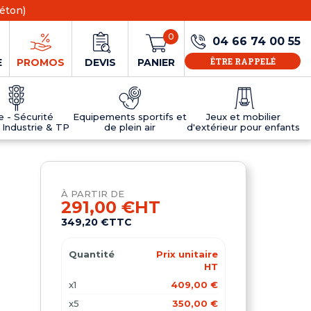
éton)
0
04 66 74 00 55
ÊTRE RAPPELÉ
E
PROMOS
DEVIS
PANIER
ie - Sécurité
Equipements sportifs et
Jeux et mobilier
 Industrie & TP
de plein air
d'extérieur pour enfants
NS
EAUX
R
E JEUX
ÉRIEUR
IFS
PANNEAU D'INFORMATION ÂGE
TABLES DE PING-PONG ET TEQBALL
D'UTILISATION
ier
e sécurité
Tables de ping pong en béton
À PARTIR DE
Tables de ping-pong en résine
291,00 €
HT
MOBILIER D'EXTÉRIEUR POUR ENFANTS
349,20 €
TTC
R
Quantité
Prix unitaire
u
HT
x1
409,00 €
x5
350,00 €