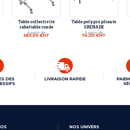
Table collectivité
Table polypro pliante
rabattable ronde
GRENADE
À partir de
À partir de
383,00 €
HT
74,00 €
HT
ES DES
LIVRAISON RAPIDE
PAIEM
ESSIFS
SÉ
POS
NOS UNIVERS