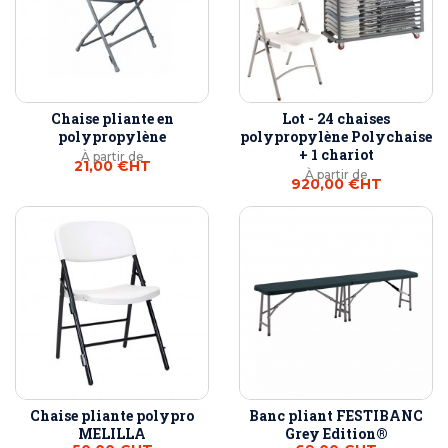
Chaise pliante en
Lot - 24 chaises
polypropylène
polypropylène Polychaise
+ 1 chariot
À partir de
21,00 €
HT
À partir de
920,00 €
HT
Chaise pliante polypro
Banc pliant FESTIBANC
MELILLA
Grey Edition®