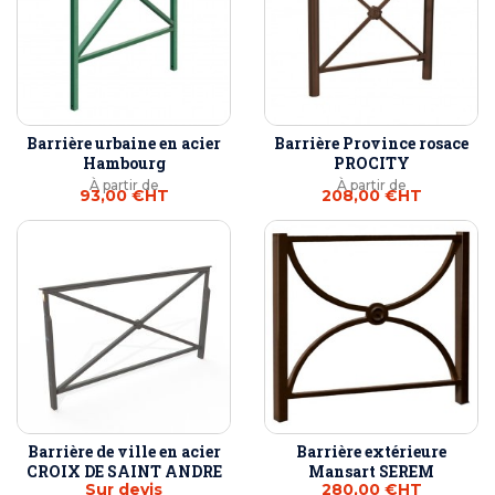
Barrière urbaine en acier
Barrière Province rosace
Hambourg
PROCITY
À partir de
À partir de
93,00 €
HT
208,00 €
HT
Barrière de ville en acier
Barrière extérieure
CROIX DE SAINT ANDRE
Mansart SEREM
Sur devis
280,00 €
HT