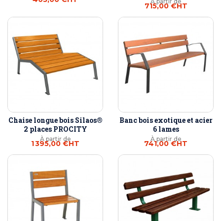
À partir de
715,00 €
HT
Chaise longue bois Silaos®
Banc bois exotique et acier
2 places PROCITY
6 lames
À partir de
À partir de
1 395,00 €
HT
741,00 €
HT