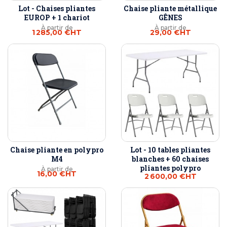
Lot - Chaises pliantes
Chaise pliante métallique
EUROP + 1 chariot
GÊNES
À partir de
À partir de
1 285,00 €
HT
29,00 €
HT
Chaise pliante en polypro
Lot - 10 tables pliantes
M4
blanches + 60 chaises
pliantes polypro
À partir de
16,00 €
HT
2 600,00 €
HT