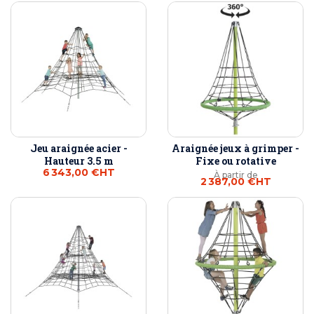
Jeu araignée acier -
Araignée jeux à grimper -
Hauteur 3.5 m
Fixe ou rotative
6 343,00 €
HT
À partir de
2 387,00 €
HT