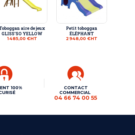
Toboggan aire de jeux
Petit toboggan
GLISS'SO YELLOW
ÉLÉPHANT
1 485,00 €
HT
2 948,00 €
HT
ENT 100%
CONTACT
CURISÉ
COMMERCIAL
04 66 74 00 55