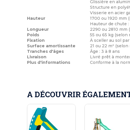
Glissière en alumi
Structure en polyé
Visserie en acier g
Hauteur
1700 ou 1920 mm (
Hauteur de chute :
Longueur
2290 ou 2810 mm (
Poids
55 ou 65 kg (selon
Fixation
À sceller au sol par
Surface amortissante
21 ou 22 m² (selon
Tranches d'âges
Âge : 3 à 8 ans
Livraison
Livré prêt à monter
Plus d'informations
Conforme à la nor
A DÉCOUVRIR ÉGALEMENT 