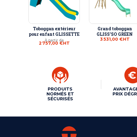
Toboggan extérieur
Grand toboggan
pour enfant GLISSETTE
GLISS'SO GREEN
3 531,00 €
HT
À partir de
2 757,00 €
HT
PRODUITS
AVANTAG
NORMÉS ET
PRIX DÉGR
SÉCURISÉS