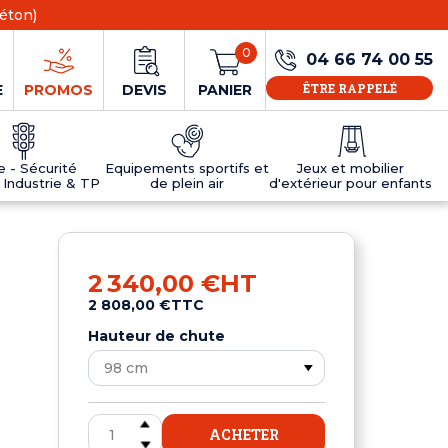
éton)
0
04 66 74 00 55
ÊTRE RAPPELÉ
E
PROMOS
DEVIS
PANIER
ie - Sécurité
Equipements sportifs et
Jeux et mobilier
 Industrie & TP
de plein air
d'extérieur pour enfants
NS
EAUX
R
E JEUX
ÉRIEUR
IFS
PANNEAU D'INFORMATION ÂGE
TABLES DE PING-PONG ET TEQBALL
D'UTILISATION
ier
e sécurité
Tables de ping pong en béton
2 340,00 €
HT
Tables de ping-pong en résine
2 808,00 €
TTC
MOBILIER D'EXTÉRIEUR POUR ENFANTS
R
Hauteur de chute
u
ACHETER