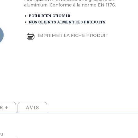
éton extérieurs
ributs
aluminium. Conforme à la norme EN 1176.
étal extérieurs
lle et médaille d'honneur
rte fanion
POUR BIEN CHOISIR
et cérémonies
NOS CLIENTS AIMENT CES PRODUITS
IMPRIMER LA FICHE PRODUIT
R +
AVIS
au