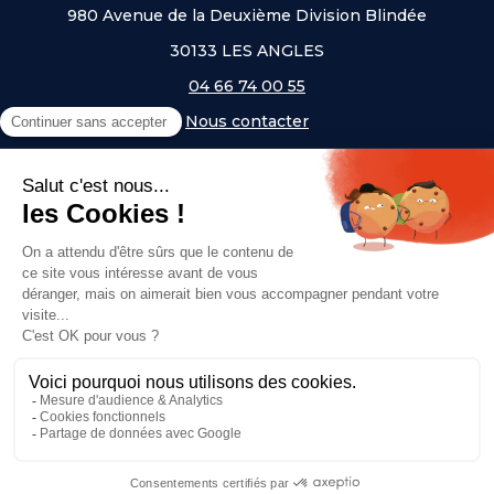
980 Avenue de la Deuxième Division Blindée
30133 LES ANGLES
04 66 74 00 55
Nous contacter
A PROPOS
NOS UNIVERS
NOS MARQUES
- Serem
- Lifetime
- Mottez
- JAD Groupe
- Procity