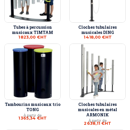
Tubes à percussion
Cloches tubulaires
musicaux TIMTAM
musicales DING
1 823,00 €
HT
1 418,00 €
HT
Tambourins musicaux trio
Cloches tubulaires
TONG
musicales en métal
ARMONIK
À partir de
1 365,34 €
HT
À partir de
2 638,11 €
HT