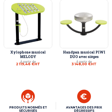
Xylophone musical
Handpan musical PIWI
MELODY
DUO avec sièges
À partir de
À partir de
2 119,46 €
HT
3 148,00 €
HT
PRODUITS NORMÉS ET
AVANTAGES DES PRIX
SÉCURISÉS
DÉGRESSIFS