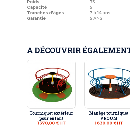
Poids
75
Capacité
5
Tranches d'âges
3 à 14 ans
Garantie
5 ANS
A DÉCOUVRIR ÉGALEMENT 
Tourniquet extérieur
Manège tourniquet
pour enfant
VROUM
1 370,00 €
HT
1 630,00 €
HT