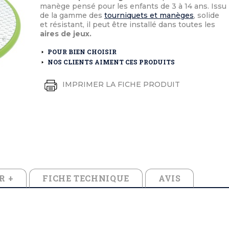
éton extérieurs
ributs
manège pensé pour les enfants de 3 à 14 ans. Issu
étal extérieurs
lle et médaille d'honneur
de la gamme des
tourniquets et manèges
, solide
rte fanion
et résistant, il peut être installé dans toutes les
et cérémonies
aires de jeux.
POUR BIEN CHOISIR
NOS CLIENTS AIMENT CES PRODUITS
IMPRIMER LA FICHE PRODUIT
R +
FICHE TECHNIQUE
AVIS