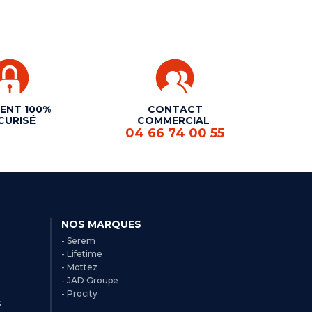
ENT 100%
CONTACT
CURISÉ
COMMERCIAL
04 66 74 00 55
NOS MARQUES
- Serem
- Lifetime
- Mottez
- JAD Groupe
- Procity
s