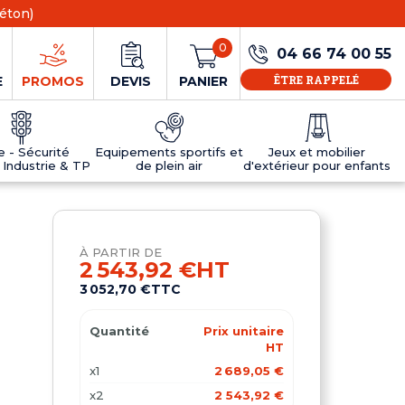
éton)
0
04 66 74 00 55
ÊTRE RAPPELÉ
E
PROMOS
DEVIS
PANIER
ie - Sécurité
Equipements sportifs et
Jeux et mobilier
 Industrie & TP
de plein air
d'extérieur pour enfants
NS
EAUX
R
E JEUX
ÉRIEUR
IFS
PANNEAU D'INFORMATION ÂGE
TABLES DE PING-PONG ET TEQBALL
D'UTILISATION
ier
e sécurité
Tables de ping pong en béton
À PARTIR DE
Tables de ping-pong en résine
2 543,92 €
HT
MOBILIER D'EXTÉRIEUR POUR ENFANTS
3 052,70 €
TTC
R
Quantité
Prix unitaire
u
HT
x1
2 689,05 €
x2
2 543,92 €