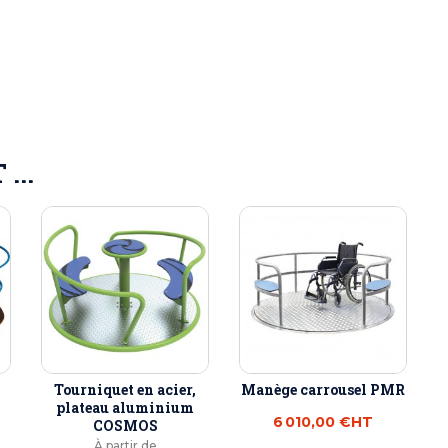
...
Tourniquet en acier,
Manège carrousel PMR
plateau aluminium
6 010,00 €
HT
COSMOS
À partir de