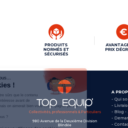
PRODUITS
AVANTAG
NORMÉS ET
PRIX DÉGR
SÉCURISÉS
A PRO
- Qui s
- Livrai
- Blog -
Collectivités, professionnels & Particuliers
- Deman
980 Avenue de la Deuxième Division
- Conta
Blindée