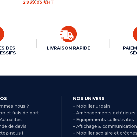
2 939,05 €
HT
ES DES
LIVRAISON RAPIDE
PAIEM
ESSIFS
SÉ
POS
NOS UNIVERS
ommes nous ?
- Mobilier urbain
son et frais de port
- Aménagements extérieurs
 Actualités
- Equipements collectivités
de de devis
- Affichage & communication
ctez-nous !
- Mobilier scolaire et crèche