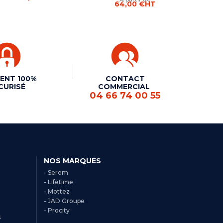
64,00 €
HT
ENT 100%
CONTACT
CURISÉ
COMMERCIAL
04 66 74 00 55
NOS MARQUES
- Serem
- Lifetime
- Mottez
- JAD Groupe
- Procity
s