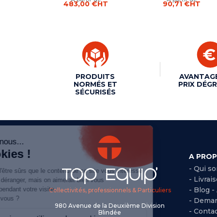
483,00 €
HT
90,71 €
HT
PRODUITS
AVANTAG
NORMÉS ET
PRIX DÉGR
SÉCURISÉS
A PRO
- Qui s
- Livrai
- Blog -
Collectivités, professionnels & Particuliers
- Deman
980 Avenue de la Deuxième Division
- Conta
Blindée