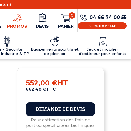
éton)
0
04 66 74 00 55
ÊTRE RAPPELÉ
E
PROMOS
DEVIS
PANIER
ie - Sécurité
Equipements sportifs et
Jeux et mobilier
 Industrie & TP
de plein air
d'extérieur pour enfants
NS
EAUX
R
E JEUX
ÉRIEUR
IFS
PANNEAU D'INFORMATION ÂGE
TABLES DE PING-PONG ET TEQBALL
D'UTILISATION
ier
e sécurité
Tables de ping pong en béton
552,00 €
HT
Tables de ping-pong en résine
662,40 €
TTC
MOBILIER D'EXTÉRIEUR POUR ENFANTS
R
DEMANDE DE DEVIS
u
Pour estimation des frais de
port ou spécificitées techniques