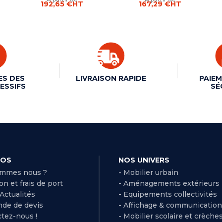
192,65 €
HT
167,29 €
HT
ES DES
LIVRAISON RAPIDE
PAIEM
ESSIFS
SÉ
POS
NOS UNIVERS
ommes nous ?
- Mobilier urbain
son et frais de port
- Aménagements extérieurs
 Actualités
- Equipements collectivités
de de devis
- Affichage & communication
ctez-nous !
- Mobilier scolaire et crèche