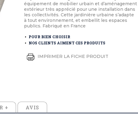
éton extérieurs
ributs
équipement de mobilier urbain et d’aménagement
étal extérieurs
lle et médaille d'honneur
extérieur très apprécié pour une installation dans
rte fanion
les collectivités. Cette jardinière urbaine s’adapte
et cérémonies
à tout environnement, et embellit les espaces
publics. Fabriqué en France
POUR BIEN CHOISIR
NOS CLIENTS AIMENT CES PRODUITS
IMPRIMER LA FICHE PRODUIT
R +
AVIS