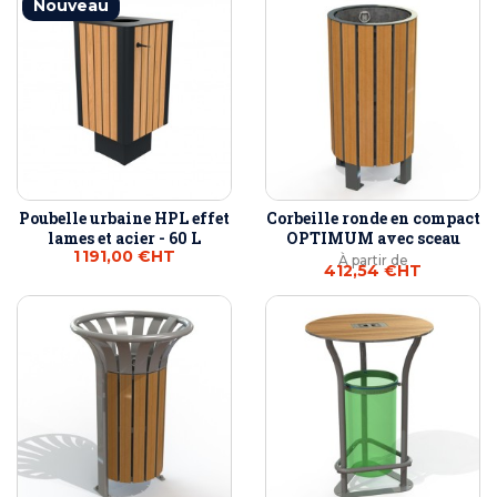
Nouveau
Poubelle urbaine HPL effet
Corbeille ronde en compact
lames et acier - 60 L
OPTIMUM avec sceau
1 191,00 €
HT
À partir de
412,54 €
HT