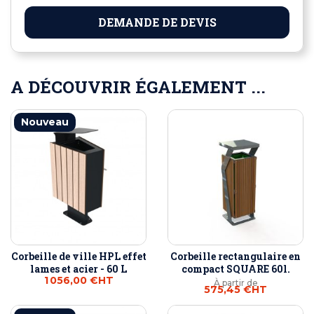
DEMANDE DE DEVIS
A DÉCOUVRIR ÉGALEMENT ...
Nouveau
Corbeille de ville HPL effet
Corbeille rectangulaire en
lames et acier - 60 L
compact SQUARE 60l.
1 056,00 €
HT
À partir de
575,45 €
HT