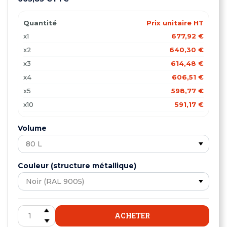
Quantité
Prix unitaire HT
x1
677,92 €
x2
640,30 €
x3
614,48 €
x4
606,51 €
x5
598,77 €
x10
591,17 €
x15
576,72 €
Volume
x20
553,19 €
Couleur (structure métallique)
ACHETER