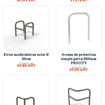
161,09 €
HT
37,21 €
HT
Etrier modulable en acier Ø
Arceau de protection
60cm
simple galva Ø60mm
PROCITY
À partir de
95,86 €
HT
À partir de
57,00 €
HT