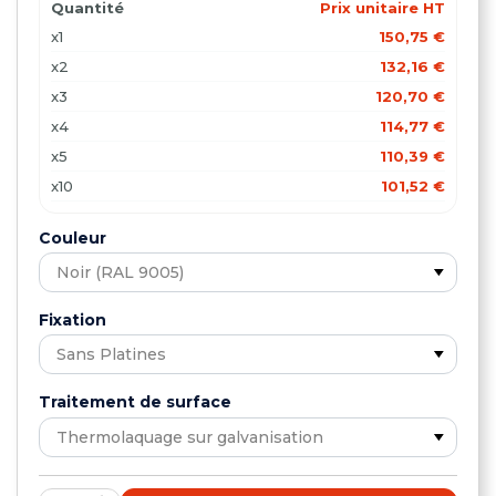
Quantité
Prix unitaire HT
x1
150,75 €
x2
132,16 €
x3
120,70 €
x4
114,77 €
x5
110,39 €
x10
101,52 €
x15
99,01 €
Couleur
x20
95,49 €
Fixation
Traitement de surface