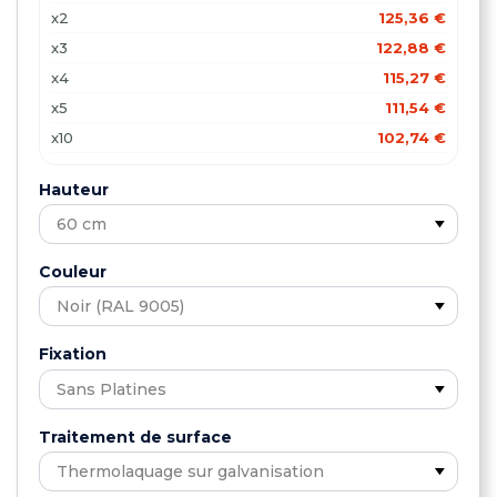
x2
125,36 €
x3
122,88 €
x4
115,27 €
x5
111,54 €
x10
102,74 €
x15
100,20 €
Hauteur
x20
96,64 €
Couleur
Fixation
Traitement de surface