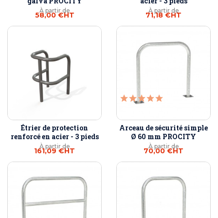
galva PROCITY
acier - 3 pieds
À partir de
À partir de
58,00 €
HT
71,18 €
HT
Étrier de protection
Arceau de sécurité simple
renforcé en acier - 3 pieds
Ø 60 mm PROCITY
À partir de
À partir de
161,09 €
HT
70,00 €
HT