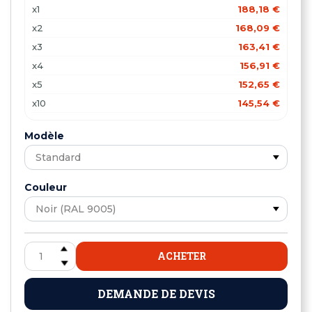
x1
188,18 €
x2
168,09 €
x3
163,41 €
x4
156,91 €
x5
152,65 €
x10
145,54 €
x15
138,95 €
Modèle
x20
134,03 €
Couleur
ACHETER
DEMANDE DE DEVIS