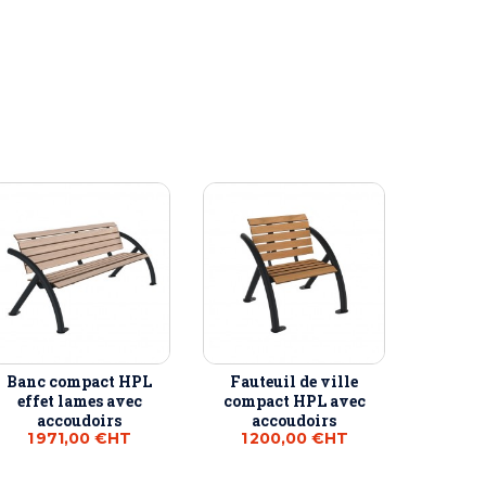
Banc compact HPL
Fauteuil de ville
effet lames avec
compact HPL avec
accoudoirs
accoudoirs
1 971,00 €
HT
1 200,00 €
HT