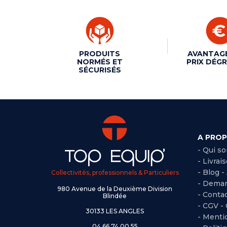
PRODUITS
AVANTAG
NORMÉS ET
PRIX DÉGR
SÉCURISÉS
A PRO
- Qui s
- Livrai
- Blog -
Collectivités, professionnels & Particuliers
- Deman
980 Avenue de la Deuxième Division
- Conta
Blindée
-
CGV -
30133 LES ANGLES
-
Mentio
04 66 74 00 55