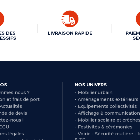
ES DES
LIVRAISON RAPIDE
PAIEM
ESSIFS
SÉ
POS
NOS UNIVERS
ommes nous ?
- Mobilier urbain
son et frais de port
- Aménagements extérieurs
 Actualités
- Equipements collectivités
de de devis
- Affichage & communication
ctez-nous !
- Mobilier scolaire et crèche
 CGU
- Festivités & cérémonies
ns légales
- Voirie - Sécurité routière - 
& TP