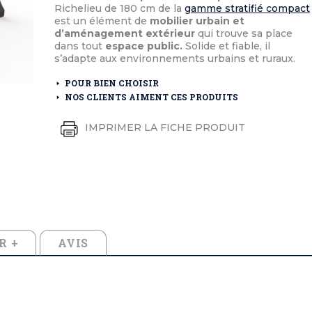
éton extérieurs
ributs
Richelieu de 180 cm de la
gamme stratifié compact
étal extérieurs
lle et médaille d'honneur
est un élément de
mobilier urbain et
rte fanion
d’aménagement extérieur
qui trouve sa place
et cérémonies
dans tout
espace public.
Solide et fiable, il
s’adapte aux environnements urbains et ruraux.
POUR BIEN CHOISIR
NOS CLIENTS AIMENT CES PRODUITS
IMPRIMER LA FICHE PRODUIT
R +
AVIS