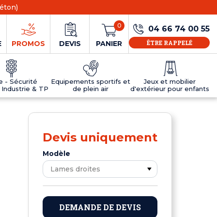
éton)
0
04 66 74 00 55
ÊTRE RAPPELÉ
E
PROMOS
DEVIS
PANIER
ie - Sécurité
Equipements sportifs et
Jeux et mobilier
 Industrie & TP
de plein air
d'extérieur pour enfants
NS
EAUX
R
E JEUX
ÉRIEUR
IFS
PANNEAU D'INFORMATION ÂGE
TABLES DE PING-PONG ET TEQBALL
D'UTILISATION
ier
e sécurité
Tables de ping pong en béton
Devis uniquement
Tables de ping-pong en résine
MOBILIER D'EXTÉRIEUR POUR ENFANTS
Modèle
R
u
DEMANDE DE DEVIS