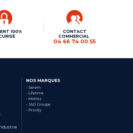
ENT 100%
CONTACT
CURISÉ
COMMERCIAL
04 66 74 00 55
NOS MARQUES
- Serem
- Lifetime
- Mottez
- JAD Groupe
- Procity
s
Industrie