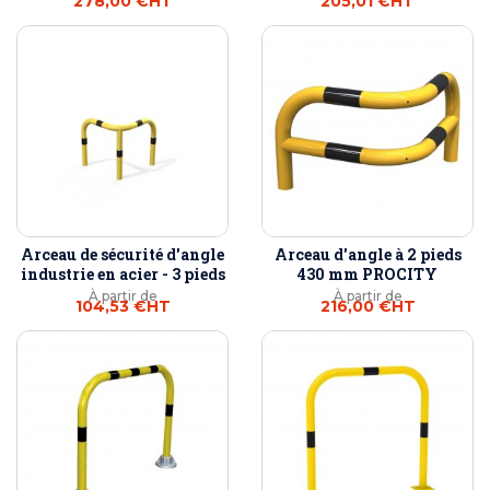
278,00 €
HT
205,01 €
HT
Arceau de sécurité d'angle
Arceau d'angle à 2 pieds
industrie en acier - 3 pieds
430 mm PROCITY
À partir de
À partir de
104,53 €
HT
216,00 €
HT