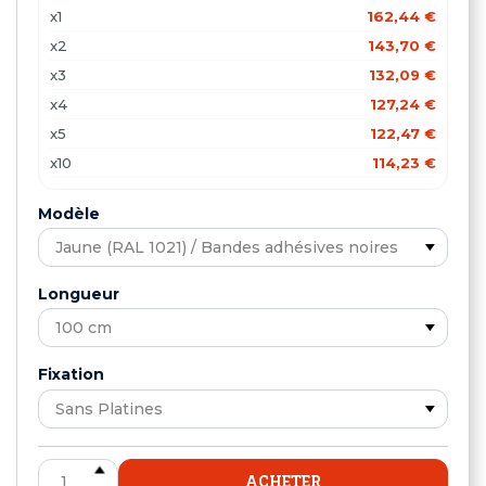
x1
162,44 €
x2
143,70 €
x3
132,09 €
x4
127,24 €
x5
122,47 €
x10
114,23 €
x15
111,41 €
Modèle
x20
107,46 €
Longueur
Fixation
ACHETER