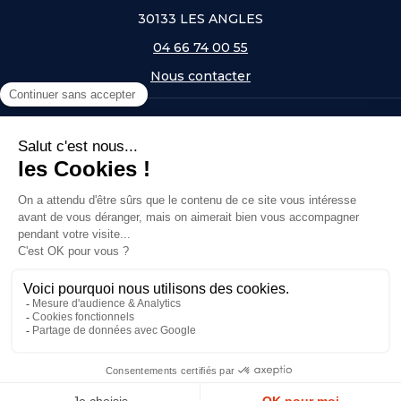
30133 LES ANGLES
04 66 74 00 55
Nous contacter
A PROPOS
NOS UNIVERS
NOS MARQUES
- Serem
- Lifetime
- Mottez
- JAD Groupe
- Procity
© Copyright 2026, Top Equip' - Réalisé par
Agence Off