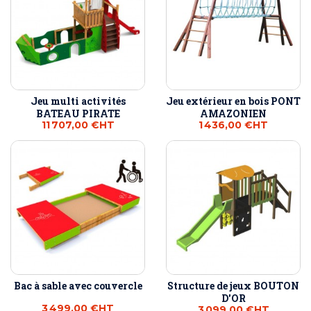
Jeu multi activités
Jeu extérieur en bois PONT
BATEAU PIRATE
AMAZONIEN
11 707,00 €
HT
1 436,00 €
HT
Bac à sable avec couvercle
Structure de jeux BOUTON
D'OR
3 499,00 €
HT
3 099,00 €
HT