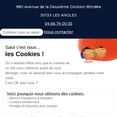
980 Avenue de la Deuxième Division Blindée
30133 LES ANGLES
04 66 74 00 55
Nous contacter
A PROPOS
NOS UNIVERS
NOS MARQUES
- Serem
- Lifetime
- Mottez
- JAD Groupe
- Procity