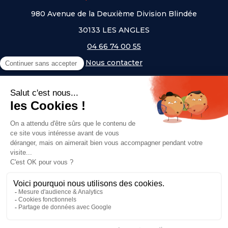
980 Avenue de la Deuxième Division Blindée
30133 LES ANGLES
04 66 74 00 55
Nous contacter
A PROPOS
NOS UNIVERS
NOS MARQUES
- Serem
- Lifetime
- Mottez
- JAD Groupe
- Procity