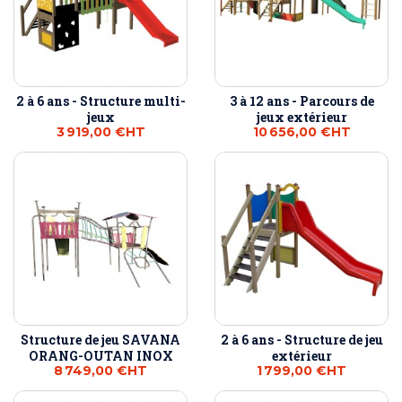
2 à 6 ans - Structure multi-
3 à 12 ans - Parcours de
jeux
jeux extérieur
3 919,00 €
HT
10 656,00 €
HT
Structure de jeu SAVANA
2 à 6 ans - Structure de jeu
ORANG-OUTAN INOX
extérieur
8 749,00 €
HT
1 799,00 €
HT