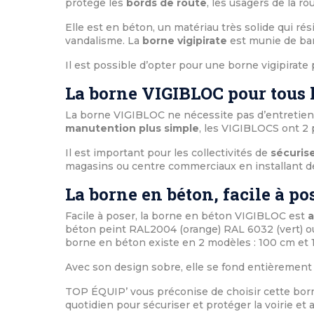
protège les
bords de route
, les usagers de la rou
Elle est en béton, un matériau très solide qui r
vandalisme. La
borne vigipirate
est munie de band
Il est possible d’opter pour une borne vigipirate
La borne VIGIBLOC pour tous
La borne VIGIBLOC ne nécessite pas d’entretien 
manutention plus simple
, les VIGIBLOCS ont 2 
Il est important pour les collectivités de
sécuris
magasins ou centre commerciaux en installant de
La borne en béton, facile à po
Facile à poser, la borne en béton VIGIBLOC est
a
béton peint RAL2004 (orange) RAL 6032 (vert) ou R
borne en béton existe en 2 modèles : 100 cm et 
Avec son design sobre, elle se fond entièrement
TOP ÉQUIP’ vous préconise de choisir cette born
quotidien pour sécuriser et protéger la voirie et 