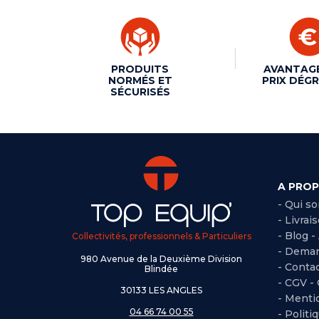
PRODUITS
AVANTAG
NORMÉS ET
PRIX DÉGR
SÉCURISÉS
A PRO
- Qui s
- Livrai
- Blog -
Collectivités, professionnels & Particuliers
- Deman
980 Avenue de la Deuxième Division
- Conta
Blindée
-
CGV -
30133 LES ANGLES
-
Mentio
04 66 74 00 55
-
Politi