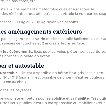
te, les bas côtés, etc.
ésiste aux changements météorologiques et aux actes de
es réfléchissantes afin qu’elle soit visible la nuit par les usa
 pesant 1500 kg ou 2500 kg, selon vos besoins.
 les aménagements extérieurs
par les agents de la
voirie
et elle s’installe facilement. Pour 
passages de fourches et 2 ancres artéons en tête.
er les évènements
, lieux publics, voies piétonnes, devantures
s bornes vigipirate en béton.
ser et autostable
utostable
. Elle est disponible en béton brut gris lisse ou en
AL 1018 (jaune). Il est possible de choisir d’autres couleurs.
160 cm au choix.
 dans les paysages.
e vigipirate en béton pour sa
solidité
et sa
fiabilité
. Très util
autres lieux publics, c’est un indispensable du mobilier extérie