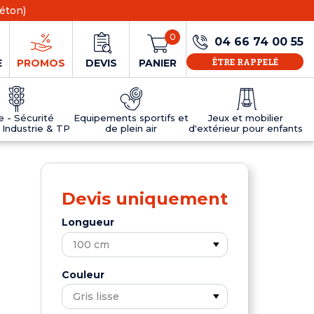
éton)
0
04 66 74 00 55
ÊTRE RAPPELÉ
E
PROMOS
DEVIS
PANIER
ie - Sécurité
Equipements sportifs et
Jeux et mobilier
 Industrie & TP
de plein air
d'extérieur pour enfants
NS
EAUX
R
E JEUX
ÉRIEUR
IFS
PANNEAU D'INFORMATION ÂGE
TABLES DE PING-PONG ET TEQBALL
D'UTILISATION
ier
e sécurité
Tables de ping pong en béton
Devis uniquement
Tables de ping-pong en résine
MOBILIER D'EXTÉRIEUR POUR ENFANTS
Longueur
R
u
Couleur