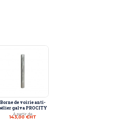
Borne de voirie anti-
bélier galva PROCITY
À partir de
143,00 €
HT