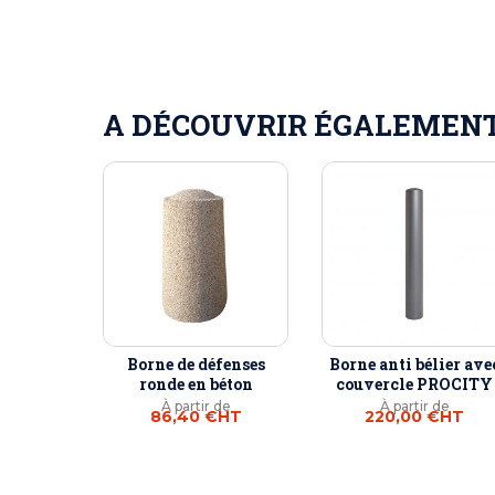
A DÉCOUVRIR ÉGALEMENT 
Borne de défenses
Borne anti bélier ave
ronde en béton
couvercle PROCITY
À partir de
À partir de
86,40 €
HT
220,00 €
HT