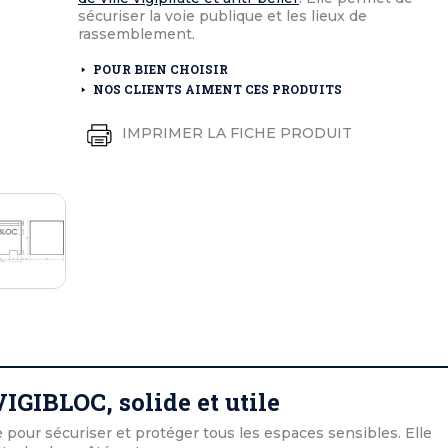
éton extérieurs
ributs
sécuriser la voie publique et les lieux de
étal extérieurs
lle et médaille d'honneur
rassemblement.
rte fanion
et cérémonies
POUR BIEN CHOISIR
NOS CLIENTS AIMENT CES PRODUITS
IMPRIMER LA FICHE PRODUIT
IGIBLOC, solide et utile
 pour sécuriser et protéger tous les espaces sensibles. Elle