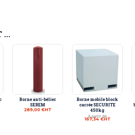
...
c
Borne anti-bélier
Borne mobile block
SEREM
carrée SECURITE
289,00 €
HT
450kg
À partir de
167,34 €
HT