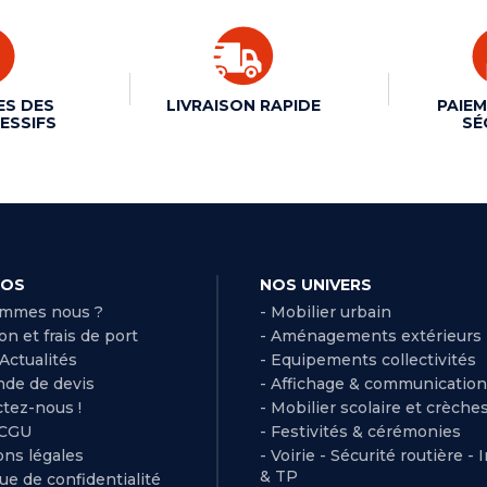
ES DES
LIVRAISON RAPIDE
PAIEM
ESSIFS
SÉ
POS
NOS UNIVERS
ommes nous ?
- Mobilier urbain
son et frais de port
- Aménagements extérieurs
 Actualités
- Equipements collectivités
de de devis
- Affichage & communication
ctez-nous !
- Mobilier scolaire et crèche
 CGU
- Festivités & cérémonies
ns légales
- Voirie - Sécurité routière - 
& TP
que de confidentialité