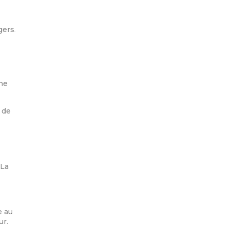
gers.
une
 de
 La
e au
ur.