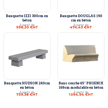
Banquette IZZI 300cm en
Banquette DOUGLAS 190
béton
cm en béton
À partir de
À partir de
996,20 €
HT
474,43 €
HT
Banquette HUDSON 240cm
Banc courbe 45° PHOENIX
en béton
169cm modulable en béton
À partir de
À partir de
759,38 €
HT
1 094,94 €
HT