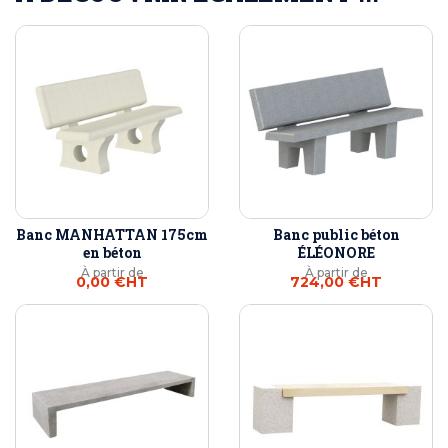
Banc MANHATTAN 175cm
Banc public béton
en béton
ÉLÉONORE
À partir de
À partir de
0,00 €
HT
724,00 €
HT