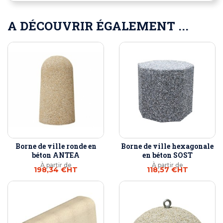
A DÉCOUVRIR ÉGALEMENT ...
Borne de ville ronde en
Borne de ville hexagonale
béton ANTEA
en béton SOST
À partir de
À partir de
198,34 €
HT
118,57 €
HT