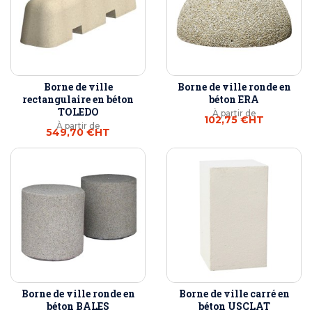
Borne de ville
Borne de ville ronde en
rectangulaire en béton
béton ERA
TOLEDO
À partir de
102,75 €
HT
À partir de
549,70 €
HT
Borne de ville ronde en
Borne de ville carré en
béton BALES
béton USCLAT