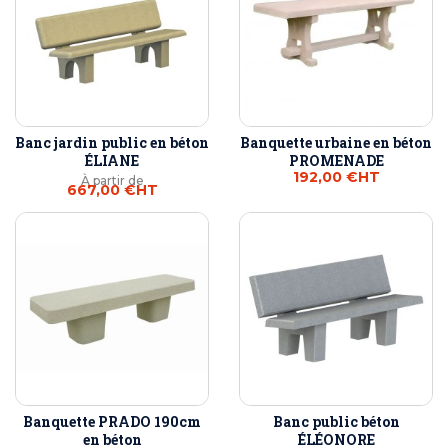
Banc jardin public en béton
Banquette urbaine en béton
ÉLIANE
PROMENADE
192,00 €
HT
À partir de
667,00 €
HT
Banquette PRADO 190cm
Banc public béton
en béton
ÉLÉONORE