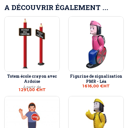
A DÉCOUVRIR ÉGALEMENT ...
Totem école crayon avec
Figurine de signalisation
Ardoise
PMR - Léa
1 616,00 €
HT
À partir de
1 291,00 €
HT