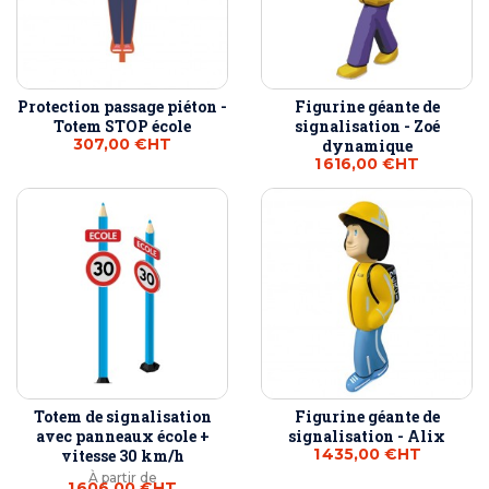
Protection passage piéton -
Figurine géante de
Totem STOP école
signalisation - Zoé
307,00 €
HT
dynamique
1 616,00 €
HT
Totem de signalisation
Figurine géante de
avec panneaux école +
signalisation - Alix
1 435,00 €
HT
vitesse 30 km/h
À partir de
1 606,00 €
HT