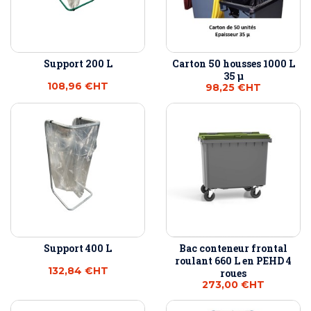
Support 200 L
Carton 50 housses 1000 L
35 µ
108,96 €
HT
98,25 €
HT
Support 400 L
Bac conteneur frontal
roulant 660 L en PEHD 4
132,84 €
HT
roues
273,00 €
HT